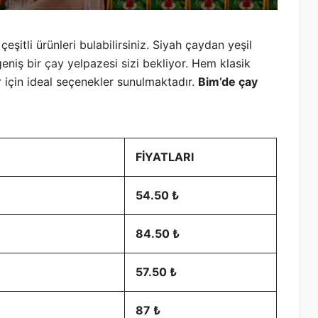
şitli ürünleri bulabilirsiniz. Siyah çaydan yeşil
geniş bir
çay
yelpazesi sizi bekliyor. Hem klasik
r için ideal seçenekler sunulmaktadır.
Bim’de çay
FİYATLARI
54.50 ₺
84.50 ₺
57.50 ₺
87 ₺