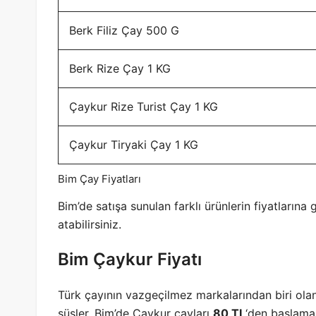
Berk Filiz Çay 500 G
Berk Rize Çay 1 KG
Çaykur Rize Turist Çay 1 KG
Çaykur Tiryaki Çay 1 KG
Bim Çay Fiyatları
Bim’de satışa sunulan farklı ürünlerin fiyatların
atabilirsiniz.
Bim Çaykur Fiyatı
Türk çayının vazgeçilmez markalarından biri olan
süsler. Bim’de Çaykur çayları
80 TL
‘den başlamak