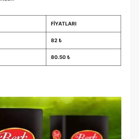
FİYATLARI
82 ₺
80.50 ₺