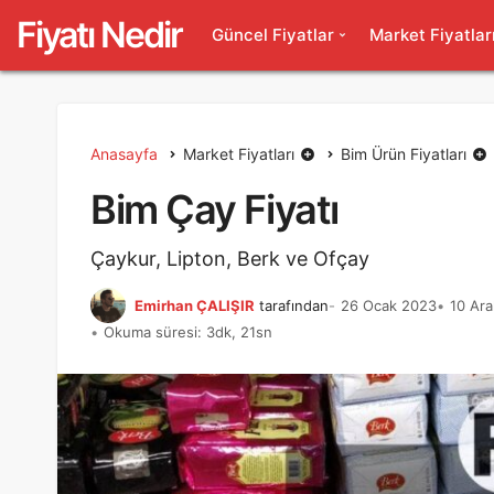
Fiyatı Nedir
Güncel Fiyatlar
Market Fiyatlar
Anasayfa
Market Fiyatları
Bim Ürün Fiyatları
Bim Çay Fiyatı
Çaykur, Lipton, Berk ve Ofçay
Emirhan ÇALIŞIR
tarafından
26 Ocak 2023
10 Ara
Okuma süresi: 3dk, 21sn