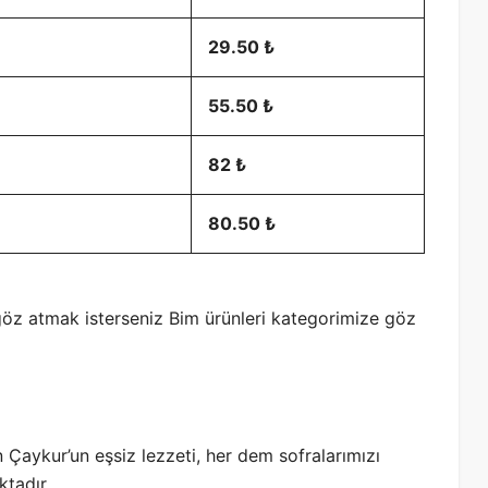
29.50 ₺
55.50 ₺
82 ₺
80.50 ₺
a göz atmak isterseniz Bim ürünleri kategorimize göz
 Çaykur’un eşsiz lezzeti, her dem sofralarımızı
tadır.