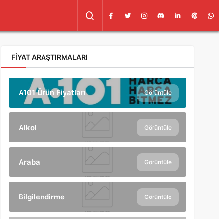
FIYAT ARAŞTIRMALARI
A101 Ürün Fiyatları
Görüntüle
Alkol
Görüntüle
Araba
Görüntüle
Bilgilendirme
Görüntüle