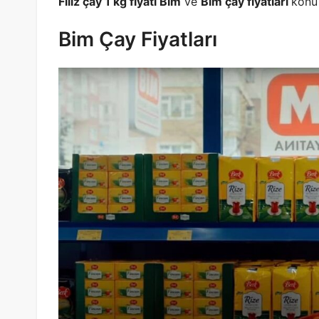
Filiz çay 1 kg fiyatı Bim
ve
Bim çay fiyatları
konu 
Bim Çay Fiyatları