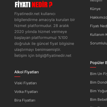
İletişim
Künye
Fiyatinedir.net kullanıcı
Hakkımız
bilgilendirme amacıyla kurulan bir
hizmet platformudur. 28 aralık
Fiyatı Ne
2020 yılında hizmet vermeye
Kullanım K
başlayan platformumuz %100
Sorumlulu
doğruluk ile güncel fiyat bilgisine
ulaştırmayı benimsemiştir.
İletişim için
bilgi@fiyatinedir.net
Popüler B
Alkol Fiyatları
Bim Un Fiy
Bim Dondu
Viski Fiyatları
Bim Yoğurt
Votka Fiyatları
Bim Bebek
Bira Fiyatları