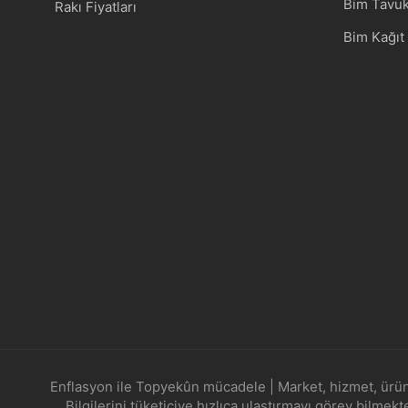
Bim Tavuk 
Rakı Fiyatları
Bim Kağıt 
Enflasyon ile Topyekûn mücadele | Market, hizmet, ürün gi
Bilgilerini tüketiciye hızlıca ulaştırmayı görev bilme