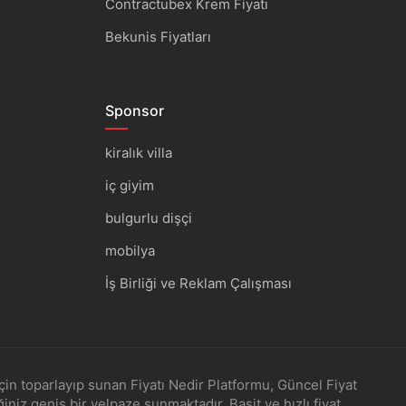
Contractubex Krem Fiyatı
Bekunis Fiyatları
Sponsor
kiralık villa
iç giyim
bulgurlu dişçi
mobilya
İş Birliği ve Reklam Çalışması
için toparlayıp sunan Fiyatı Nedir Platformu, Güncel Fiyat
niz geniş bir yelpaze sunmaktadır. Basit ve hızlı fiyat