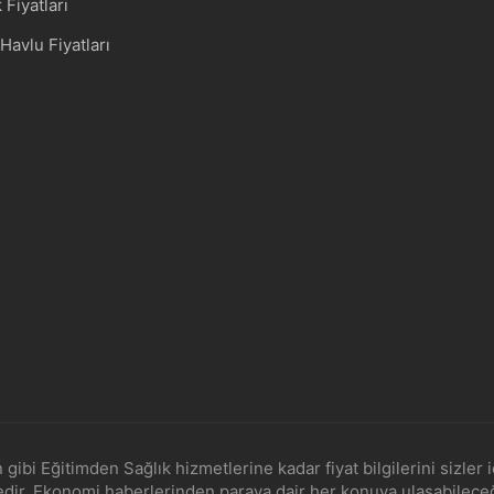
Fiyatları
Havlu Fiyatları
bi Eğitimden Sağlık hizmetlerine kadar fiyat bilgilerini sizler 
ktedir. Ekonomi haberlerinden paraya dair her konuya ulaşabileceği