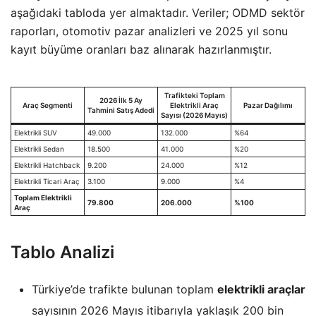
aşağıdaki tabloda yer almaktadır. Veriler; ODMD sektör
raporları, otomotiv pazar analizleri ve 2025 yıl sonu
kayıt büyüme oranları baz alınarak hazırlanmıştır.
Trafikteki Toplam
2026 İlk 5 Ay
Araç Segmenti
Elektrikli Araç
Pazar Dağılımı
Tahmini Satış Adedi
Sayısı (2026 Mayıs)
Elektrikli SUV
49.000
132.000
%64
Elektrikli Sedan
18.500
41.000
%20
Elektrikli Hatchback
9.200
24.000
%12
Elektrikli Ticari Araç
3.100
9.000
%4
Toplam Elektrikli
79.800
206.000
%100
Araç
Tablo Analizi
Türkiye’de trafikte bulunan toplam
elektrikli araçlar
sayısının 2026 Mayıs itibarıyla yaklaşık 200 bin