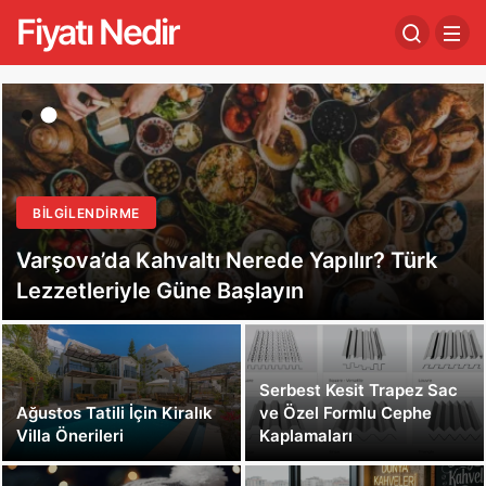
Fiyatı Nedir
BILGILENDIRME
Varşova’da Kahvaltı Nerede Yapılır? Türk
Lezzetleriyle Güne Başlayın
Serbest Kesit Trapez Sac
Ağustos Tatili İçin Kiralık
ve Özel Formlu Cephe
Villa Önerileri
Kaplamaları