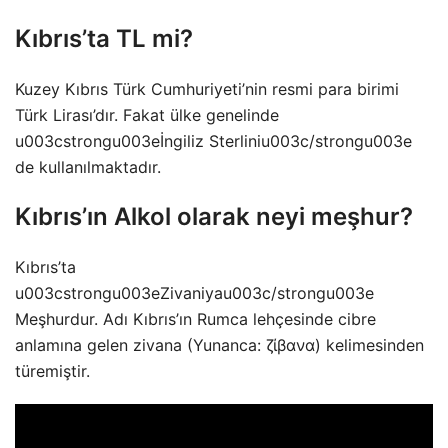
Kıbrıs’ta TL mi?
Kuzey Kıbrıs Türk Cumhuriyeti’nin resmi para birimi
Türk Lirası’dır. Fakat ülke genelinde
u003cstrongu003eİngiliz Sterliniu003c/strongu003e
de kullanılmaktadır.
Kıbrıs’ın Alkol olarak neyi meşhur?
Kıbrıs’ta
u003cstrongu003eZivaniyau003c/strongu003e
Meşhurdur. Adı Kıbrıs’ın Rumca lehçesinde cibre
anlamına gelen zivana (Yunanca: ζίβανα) kelimesinden
türemiştir.