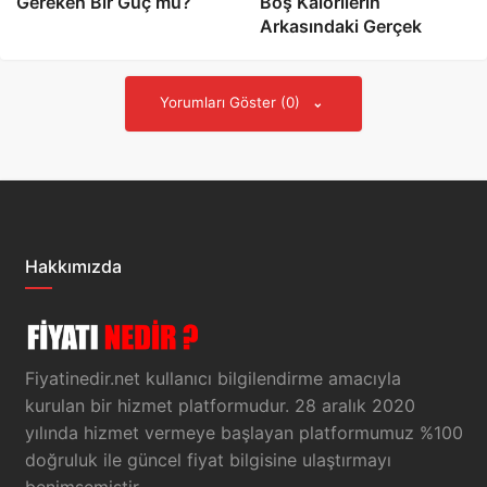
Gereken Bir Güç mü?
Boş Kalorilerin
Arkasındaki Gerçek
Yorumları Göster (0)
Hakkımızda
Fiyatinedir.net kullanıcı bilgilendirme amacıyla
kurulan bir hizmet platformudur. 28 aralık 2020
yılında hizmet vermeye başlayan platformumuz %100
doğruluk ile güncel fiyat bilgisine ulaştırmayı
benimsemiştir.