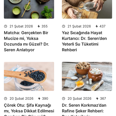
21 Şubat 2026
355
21 Şubat 2026
437
Matcha: Gerçekten Bir
Yaz Sıcağında Hayat
Mucize mi, Yoksa
Kurtarıcı: Dr. Seren’den
Dozunda mı Güzel? Dr.
Yeterli Su Tüketimi
Seren Anlatıyor
Rehberi
20 Şubat 2026
390
20 Şubat 2026
367
Çörek Otu: Şifa Kaynağı
Dr. Seren Korkmaz’dan
mı, Yoksa Dikkat Edilmesi
Rafine Şeker Rehberi: