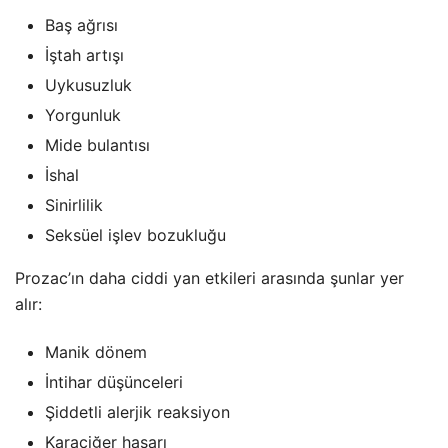
Baş ağrısı
İştah artışı
Uykusuzluk
Yorgunluk
Mide bulantısı
İshal
Sinirlilik
Seksüel işlev bozukluğu
Prozac’ın daha ciddi yan etkileri arasında şunlar yer
alır:
Manik dönem
İntihar düşünceleri
Şiddetli alerjik reaksiyon
Karaciğer hasarı