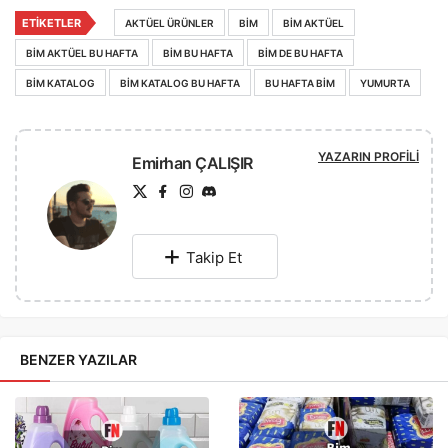
ETIKETLER
AKTÜEL ÜRÜNLER
BIM
BIM AKTÜEL
BIM AKTÜEL BU HAFTA
BIM BU HAFTA
BIM DE BU HAFTA
BIM KATALOG
BIM KATALOG BU HAFTA
BU HAFTA BIM
YUMURTA
YAZARIN PROFILI
Emirhan ÇALIŞIR
Takip Et
BENZER YAZILAR