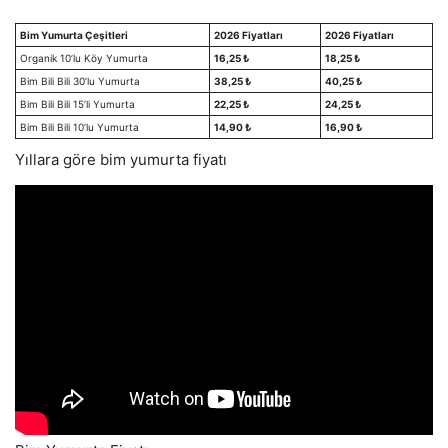
Bim Yumurta Çeşitleri
2026 Fiyatları
2026 Fiyatları
Organik 10’lu Köy Yumurta
16,25 ₺
18,25 ₺
Bim Bili Bili 30’lu Yumurta
38,25 ₺
40,25 ₺
Bim Bili Bili 15’li Yumurta
22,25 ₺
24,25 ₺
Bim Bili Bili 10’lu Yumurta
14,90 ₺
16,90 ₺
Yıllara göre bim yumurta fiyatı