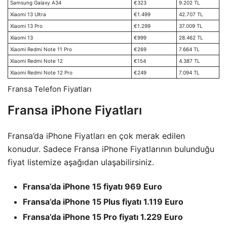
Samsung Galaxy A34
€323
9.202 TL
Xiaomi 13 Ultra
€1.499
42.707 TL
Xiaomi 13 Pro
€1.299
37.009 TL
Xiaomi 13
€999
28.462 TL
Xiaomi Redmi Note 11 Pro
€269
7.664 TL
Xiaomi Redmi Note 12
€154
4.387 TL
Xiaomi Redmi Note 12 Pro
€249
7.094 TL
Fransa Telefon Fiyatları
Fransa iPhone Fiyatları
Fransa’da iPhone Fiyatları en çok merak edilen
konudur. Sadece Fransa iPhone Fiyatlarının bulunduğu
fiyat listemize aşağıdan ulaşabilirsiniz.
Fransa’da iPhone 15 fiyatı 969 Euro
Fransa’da iPhone 15 Plus fiyatı 1.119 Euro
Fransa’da iPhone 15 Pro fiyatı 1.229 Euro