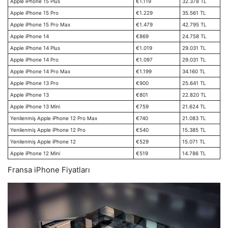
Apple iPhone 15 Plus
€1.119
32.378 TL
Apple iPhone 15 Pro
€1.229
35.561 TL
Apple iPhone 15 Pro Max
€1.479
42.795 TL
Apple iPhone 14
€869
24.758 TL
Apple iPhone 14 Plus
€1.019
29.031 TL
Apple iPhone 14 Pro
€1.097
29.031 TL
Apple iPhone 14 Pro Max
€1.199
34.160 TL
Apple iPhone 13 Pro
€900
25.641 TL
Apple iPhone 13
€801
22.820 TL
Apple iPhone 13 Mini
€759
21.624 TL
Yenilenmiş Apple iPhone 12 Pro Max
€740
21.083 TL
Yenilenmiş Apple iPhone 12 Pro
€540
15.385 TL
Yenilenmiş Apple iPhone 12
€529
15.071 TL
Apple iPhone 12 Mini
€519
14.786 TL
Fransa iPhone Fiyatları