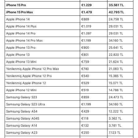
iPhone 15 Pro
€1.229
35.561 TL
iPhone 15 Pro Max
€1.479
42.795 TL
Apple iPhone 14
€869
24.758 TL
Apple iPhone 14 Plus
€1.019
29.031 TL
Apple iPhone 14 Pro
€1.097
29.031 TL
Apple iPhone 14 Pro Max
€1.199
34.160 TL
Apple iPhone 13 Pro
€900
25.641 TL
Apple iPhone 13
€801
22.820 TL
Apple iPhone 13 Mini
€759
21.624 TL
Yenilenmiş Apple iPhone 12 Pro Max
€740
21.083 TL
Yenilenmiş Apple iPhone 12 Pro
€540
15.385 TL
Yenilenmiş Apple iPhone 12
€529
15.071 TL
Apple iPhone 12 Mini
€519
14.786 TL
Samsung Galaxy S23
€859
24.473 TL
Samsung Galaxy S23 Ultra
€1.199
34.160 TL
Samsung Galaxy A54
€429
12.222 TL
Samsung Galaxy A04S
€118
3.362 TL
Samsung Galaxy A14
€132
3.761 TL
Samsung Galaxy A23
€250
7.123 TL