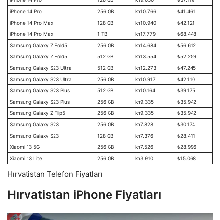
iPhone 14 Pro
128 GB
kn9.636
₺37.116
iPhone 14 Pro
256 GB
kn10.766
₺41.461
iPhone 14 Pro Max
128 GB
kn10.940
₺42.121
iPhone 14 Pro Max
1 TB
kn17.779
₺68.448
Samsung Galaxy Z Fold5
256 GB
kn14.684
₺56.612
Samsung Galaxy Z Fold5
512 GB
kn13.554
₺52.259
Samsung Galaxy S23 Ultra
512 GB
kn12.273
₺47.245
Samsung Galaxy S23 Ultra
256 GB
kn10.917
₺42.110
Samsung Galaxy S23 Plus
512 GB
kn10.164
₺39.175
Samsung Galaxy S23 Plus
256 GB
kn9.335
₺35.942
Samsung Galaxy Z Flip5
256 GB
kn9.335
₺35.942
Samsung Galaxy S23
256 GB
kn7.828
₺30.174
Samsung Galaxy S23
128 GB
kn7.376
₺28.411
Xiaomi 13 5G
256 GB
kn7.526
₺28.996
Xiaomi 13 Lite
256 GB
kn3.910
₺15.068
Hırvatistan Telefon Fiyatları
Hırvatistan iPhone Fiyatları