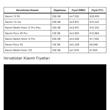
Hırvatistan Xiaomi
Depolama
Fiyat (HRK)
Fiyat (TL)
Xiaomi 13 5G
256 GB
kn7.526
₺28.905
Xiaomi 13 Lite
256 GB
kn3.910
₺15.032
Xiaomi Redmi Note 12 Pro Plus
256 GB
kn3.910
₺15.032
Xiaomi Poco X5 Pro
128 GB
kn2.855
₺10.984
Xiaomi Redmi Note 12 Pro
256 GB
kn3.006
₺11.558
Xiaomi Poco X5
128 GB
kn2.328
₺8.946
Xiaomi Redmi Note 12S
256 GB
kn1.978
₺7.605
Hırvatistan Xiaomi Fiyatları