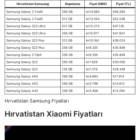
Hırvatistan Samsung
Depolama
Fiyat (HRK)
Fiyat (TL)
Samsung Galaxy Z Fold5
256 GB
kn14.684
₺56.285
Samsung Galaxy Z Fold5
512 GB
kn13.554
₺52.038
Samsung Galaxy S23 Ultra
512 GB
kn12.273
₺47.130
Samsung Galaxy S23 Ultra
256 GB
kn10.917
₺41.924
Samsung Galaxy S23 Plus
512 GB
kn10.164
₺39.024
Samsung Galaxy S23 Plus
256 GB
kn9.335
₺35.849
Samsung Galaxy Z Flip5
256 GB
kn9.335
₺35.849
Samsung Galaxy S23
256 GB
kn7.828
₺30.056
Samsung Galaxy S23
128 GB
kn7.376
₺28.349
Samsung Galaxy A54
256 GB
kn4.663
₺17.914
Samsung Galaxy A53
256 GB
kn3.798
₺14.613
Samsung Galaxy A34
256 GB
kn3.458
₺13.294
Hırvatistan Samsung Fiyatları
Hırvatistan Xiaomi Fiyatları