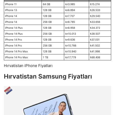
iPhone 11
64 GB
kn3.985
₺15.274
iPhone 13
128 GB
kn6.894
₺26.533
iPhone 14
128 GB
kn7.707
₺29.540
iPhone 14
256 GB
kn8.785
₺33.656
iPhone 14 Plus
128 GB
kn8.958
₺34.372
iPhone 14 Plus
256 GB
kn10.013
₺38.507
iPhone 14 Pro
128 GB
kn9.636
₺37.031
iPhone 14 Pro
256 GB
kn10.766
₺41.502
iPhone 14 Pro Max
128 GB
kn10.940
₺41.998
iPhone 14 Pro Max
1 TB
kn17.779
₺68.406
Hırvatistan iPhone Fiyatları
Hırvatistan Samsung Fiyatları