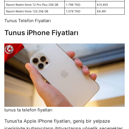
Xiaomi Redmi Note 12 Pro Plus 256 GB
1.799 TND
₺15.855
Xiaomi Redmi Note 12S 256 GB
1.079 TND
₺9.491
Tunus Telefon Fiyatları
Tunus iPhone Fiyatları
tunus ta telefon fiyatları
Tunus’ta
Apple
iPhone fiyatları, geniş bir yelpaze
içerisinde kullanıcıların ihtiyaçlarına yönelik seçenekler