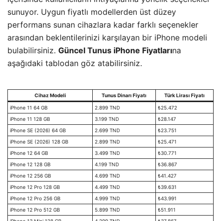
sunuyor. Uygun fiyatlı modellerden üst düzey
performans sunan cihazlara kadar farklı seçenekler
arasından beklentilerinizi karşılayan bir iPhone modeli
bulabilirsiniz.
Güncel Tunus iPhone Fiyatları
na
aşağıdaki tablodan göz atabilirsiniz.
Cihaz Modeli
Tunus Dinarı Fiyatı
Türk Lirası Fiyatı
iPhone 11 64 GB
2.899 TND
₺25.472
iPhone 11 128 GB
3.199 TND
₺28.147
iPhone SE (2026) 64 GB
2.699 TND
₺23.751
iPhone SE (2026) 128 GB
2.899 TND
₺25.471
iPhone 12 64 GB
3.499 TND
₺30.771
iPhone 12 128 GB
4.199 TND
₺36.867
iPhone 12 256 GB
4.699 TND
₺41.427
iPhone 12 Pro 128 GB
4.499 TND
₺39.631
iPhone 12 Pro 256 GB
4.999 TND
₺43.991
iPhone 12 Pro 512 GB
5.899 TND
₺51.911
iPhone 13 Mini 128 GB
4.299 TND
₺37.867