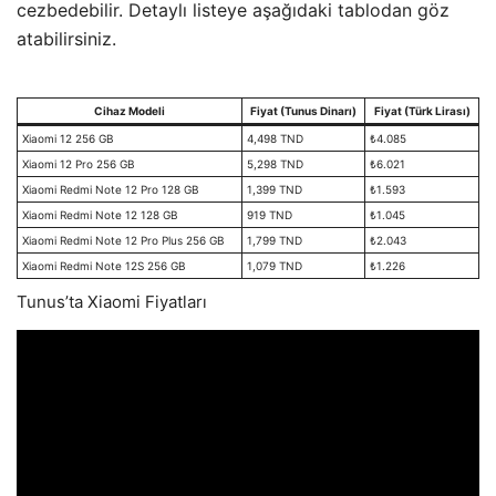
cezbedebilir. Detaylı listeye aşağıdaki tablodan göz
atabilirsiniz.
Cihaz Modeli
Fiyat (Tunus Dinarı)
Fiyat (Türk Lirası)
Xiaomi 12 256 GB
4,498 TND
₺4.085
Xiaomi 12 Pro 256 GB
5,298 TND
₺6.021
Xiaomi Redmi Note 12 Pro 128 GB
1,399 TND
₺1.593
Xiaomi Redmi Note 12 128 GB
919 TND
₺1.045
Xiaomi Redmi Note 12 Pro Plus 256 GB
1,799 TND
₺2.043
Xiaomi Redmi Note 12S 256 GB
1,079 TND
₺1.226
Tunus’ta Xiaomi Fiyatları