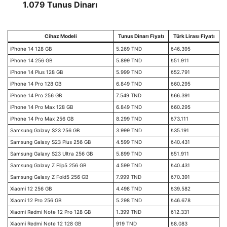
1.079 Tunus Dinarı
Cihaz Modeli
Tunus Dinarı Fiyatı
Türk Lirası Fiyatı
iPhone 14 128 GB
5.269 TND
₺46.395
iPhone 14 256 GB
5.899 TND
₺51.911
iPhone 14 Plus 128 GB
5.999 TND
₺52.791
iPhone 14 Pro 128 GB
6.849 TND
₺60.295
iPhone 14 Pro 256 GB
7.549 TND
₺66.391
iPhone 14 Pro Max 128 GB
6.849 TND
₺60.295
iPhone 14 Pro Max 256 GB
8.299 TND
₺73.111
Samsung Galaxy S23 256 GB
3.999 TND
₺35.191
Samsung Galaxy S23 Plus 256 GB
4.599 TND
₺40.431
Samsung Galaxy S23 Ultra 256 GB
5.899 TND
₺51.911
Samsung Galaxy Z Flip5 256 GB
4.599 TND
₺40.431
Samsung Galaxy Z Fold5 256 GB
7.999 TND
₺70.391
Xiaomi 12 256 GB
4.498 TND
₺39.582
Xiaomi 12 Pro 256 GB
5.298 TND
₺46.678
Xiaomi Redmi Note 12 Pro 128 GB
1.399 TND
₺12.331
Xiaomi Redmi Note 12 128 GB
919 TND
₺8.083