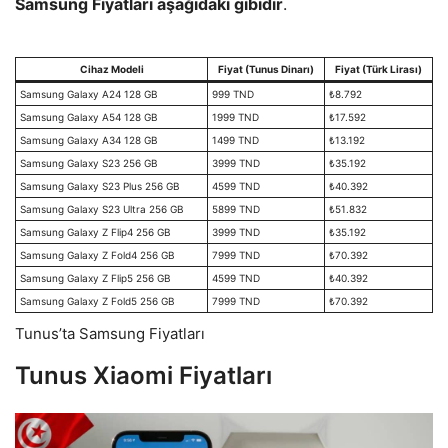
Samsung Fiyatları aşağıdaki gibidir
.
Cihaz Modeli
Fiyat (Tunus Dinarı)
Fiyat (Türk Lirası)
Samsung Galaxy A24 128 GB
999 TND
₺8.792
Samsung Galaxy A54 128 GB
1999 TND
₺17.592
Samsung Galaxy A34 128 GB
1499 TND
₺13.192
Samsung Galaxy S23 256 GB
3999 TND
₺35.192
Samsung Galaxy S23 Plus 256 GB
4599 TND
₺40.392
Samsung Galaxy S23 Ultra 256 GB
5899 TND
₺51.832
Samsung Galaxy Z Flip4 256 GB
3999 TND
₺35.192
Samsung Galaxy Z Fold4 256 GB
7999 TND
₺70.392
Samsung Galaxy Z Flip5 256 GB
4599 TND
₺40.392
Samsung Galaxy Z Fold5 256 GB
7999 TND
₺70.392
Tunus’ta Samsung Fiyatları
Tunus Xiaomi Fiyatları