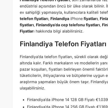
endüstrisi açısından öncü bir ülke olarak bilinir. İ
ev sahipliği yapmasıyla, kullanıcılara kaliteli t
telefon fiyatları
,
Finlandiya
iPhone
fiyatları
,
Finl
fiyatları
,
Finlandiya’da cep telefonu fiyatları
,
Fin
Fiyatlar
ı hakkında bilgi alabilirsiniz.
Finlandiya Telefon Fiyatları
Finlandiya’da telefon fiyatları, sürekli olarak deği
altında kalır. Farklı markaların ve modellerin yanı 
pazar koşulları, fiyatları belirleyen önemli faktö
tüketicilerin, ihtiyaçlarına ve bütçelerine uygun e
araştırma yapmaları büyük önem taşır. Finlandiya’
ulaşabilirsiniz.
Finlandiya’da iPhone 14 128 GB Fiyatı €1.039 
Finlandiya’da iPhone 14 256 GB Fiyatı €1.169 