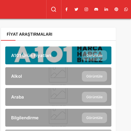
FIYAT ARAŞTIRMALARI
A101 Ürün Fiyatları
Görüntüle
Alkol
Görüntüle
Araba
Görüntüle
Bilgilendirme
Görüntüle