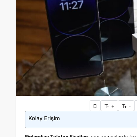
+
-
Kolay Erişim
Finlandiya Telefon Fiyatları
, son zamanlarda fazla