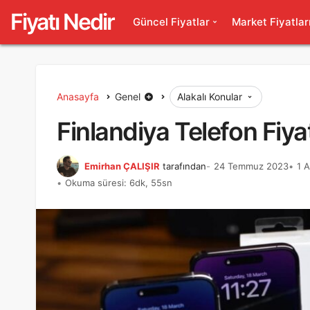
Fiyatı Nedir
Güncel Fiyatlar
Market Fiyatlar
Anasayfa
Genel
Alakalı Konular
Finlandiya Telefon Fiyat
Emirhan ÇALIŞIR
tarafından
24 Temmuz 2023
1 A
Okuma süresi: 6dk, 55sn