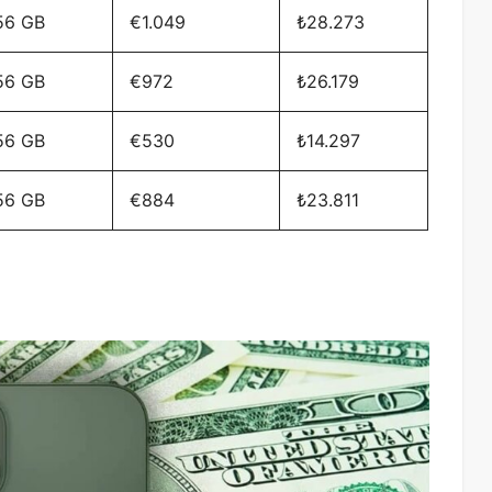
56 GB
€1.049
₺28.273
56 GB
€972
₺26.179
56 GB
€530
₺14.297
56 GB
€884
₺23.811