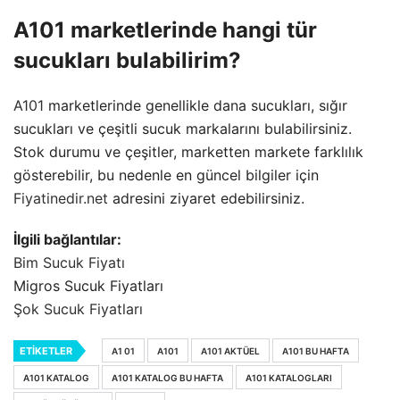
A101 marketlerinde hangi tür
sucukları bulabilirim?
A101
marketlerinde genellikle dana sucukları, sığır
sucukları ve çeşitli sucuk markalarını bulabilirsiniz.
Stok durumu ve çeşitler, marketten markete farklılık
gösterebilir, bu nedenle en güncel bilgiler için
Fiyatinedir.net
adresini ziyaret edebilirsiniz.
İlgili bağlantılar:
Bim Sucuk Fiyatı
Migros Sucuk Fiyatları
Şok Sucuk Fiyatları
ETIKETLER
A1 01
A101
A101 AKTÜEL
A101 BU HAFTA
A101 KATALOG
A101 KATALOG BU HAFTA
A101 KATALOGLARI