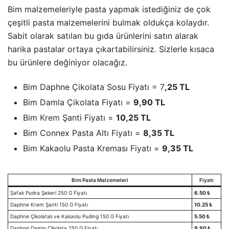
Bim malzemeleriyle pasta yapmak istediğiniz de çok
çeşitli pasta malzemelerini bulmak oldukça kolaydır.
Sabit olarak satılan bu gıda ürünlerini satın alarak
harika pastalar ortaya çıkartabilirsiniz. Sizlerle kısaca
bu ürünlere değiniyor olacağız.
Bim Daphne Çikolata Sosu Fiyatı = 7
,25 TL
Bim Damla Çikolata Fiyatı =
9,90 TL
Bim
Krem
Şanti Fiyatı =
10,25 TL
Bim Connex Pasta Altı Fiyatı =
8,35 TL
Bim Kakaolu Pasta Kreması Fiyatı =
9,35 TL
Bim Pasta Malzemeleri
Fiyatı
Şafak Pudra Şekeri 250 G Fiyatı
6.50 ₺
Daphne Krem Şanti 150 G Fiyatı
10.25 ₺
Daphne Çikolatalı ve Kakaolu Puding 150 G Fiyatı
5.50 ₺
Daphne Damla Çikolata 250 G Fiyatı
9.90 ₺