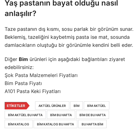
Yaş pastanın bayat olduğu nasıl
anlaşılır?
Taze pastanın dış kısmı, sosu parlak bir görünüm sunar.
Beklemiş, tazeliğini kaybetmiş pasta ise mat, sosunda
damlacıkların oluştuğu bir görünümle kendini belli eder.
Diğer
Bim
ürünleri için aşağıdaki bağlantıları ziyaret
edebilirsiniz:
Şok Pasta Malzemeleri Fiyatları
Bim Pasta Fiyatı
A101 Pasta Keki Fiyatları
ETIKETLER
AKTÜEL ÜRÜNLER
BIM
BIM AKTÜEL
BIM AKTÜEL BU HAFTA
BIM BU HAFTA
BIM DE BU HAFTA
BIM KATALOG
BIM KATALOG BU HAFTA
BU HAFTA BIM