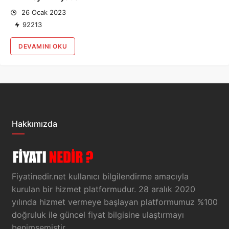
26 Ocak 2023
92213
DEVAMINI OKU
Hakkımızda
Fiyatinedir.net kullanıcı bilgilendirme amacıyla
kurulan bir hizmet platformudur. 28 aralık 2020
yılında hizmet vermeye başlayan platformumuz %100
doğruluk ile güncel fiyat bilgisine ulaştırmayı
benimsemiştir.