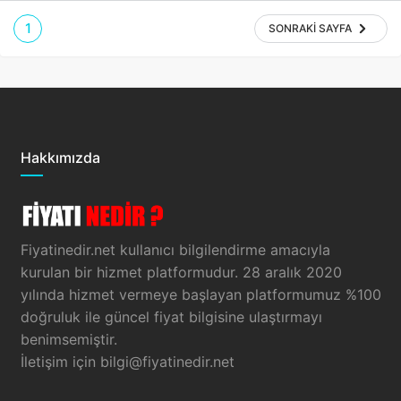
1
SONRAKI SAYFA
Hakkımızda
Fiyatinedir.net kullanıcı bilgilendirme amacıyla
kurulan bir hizmet platformudur. 28 aralık 2020
yılında hizmet vermeye başlayan platformumuz %100
doğruluk ile güncel fiyat bilgisine ulaştırmayı
benimsemiştir.
İletişim için
bilgi@fiyatinedir.net