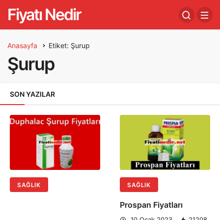
Fiyatı Nedir
Anasayfa
Etiket: Şurup
Şurup
SON YAZILAR
SAĞLIK
SAĞLIK
Prospan Fiyatları
10 Ocak 2023
21208