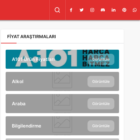
FIYAT ARAŞTIRMALARI
A101 Ürün Fiyatları
Görüntüle
Alkol
Görüntüle
Araba
Görüntüle
Bilgilendirme
Görüntüle