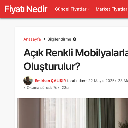
Fiyatı Nedir
Güncel Fiyatlar
Market Fiyatlar
Anasayfa
Bilgilendirme
Açık Renkli Mobilyalarla
Oluşturulur?
Emirhan ÇALIŞIR
tarafından
22 Mayıs 2025
23 Ma
Okuma süresi: 7dk, 23sn