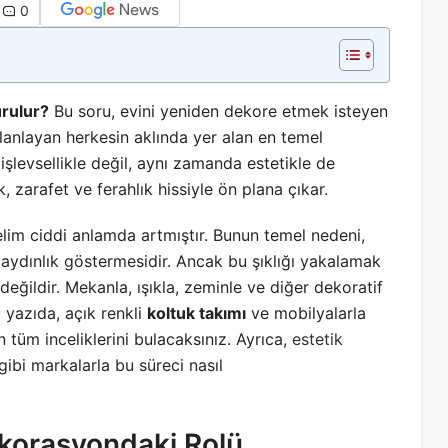
0
urulur?
Bu soru, evini yeniden dekore etmek isteyen
lanlayan herkesin aklında yer alan en temel
şlevsellikle değil, aynı zamanda estetikle de
ik, zarafet ve ferahlık hissiyle ön plana çıkar.
elim ciddi anlamda artmıştır. Bunun temel nedeni,
aydınlık göstermesidir. Ancak bu şıklığı yakalamak
değildir. Mekanla, ışıkla, zeminle ve diğer dekoratif
 yazıda, açık renkli
koltuk takımı
ve mobilyalarla
 tüm inceliklerini bulacaksınız. Ayrıca,
estetik
gibi markalarla bu süreci nasıl
ekorasyondaki Rolü