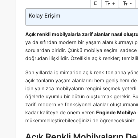
+
-
Kolay Erişim
Açık renkli mobilyalarla zarif alanlar nasıl oluşt
ya da sıfırdan modern bir yaşam alanı kurmayı p
sorulardan biridir. Çünkü mobilya seçimi sadece i
doğrudan ilişkilidir. Özellikle açık renkler; temizl
Son yıllarda iç mimaride açık renk tonlarına yön
açık tonların yaşam alanlarını hem geniş hem de 
için yalnızca mobilyaların rengini seçmek yeterli 
öğelerle uyumlu bir bütün oluşturmak gerekir. Bu
zarif, modern ve fonksiyonel alanlar oluşturmanın
kadar kaliteye de önem veren
Enginde Mobilya
mükemmelleştirebileceğinizi de öğreneceksiniz.
Açık Renkli Mobilyaların D