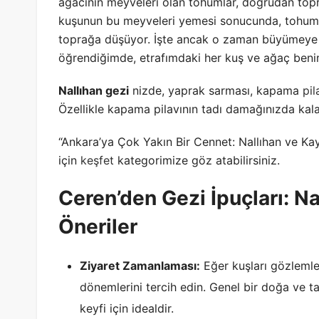
ağacının meyveleri olan tohumlar, doğrudan top
kuşunun bu meyveleri yemesi sonucunda, tohumla
toprağa düşüyor. İşte ancak o zaman büyümeye b
öğrendiğimde, etrafımdaki her kuş ve ağaç beni
Nallıhan gezi
nizde, yaprak sarması, kapama
pil
Özellikle kapama pilavının tadı damağınızda kal
“Ankara’ya Çok Yakın Bir Cennet: Nallıhan ve Kayıp
için
keşfet
kategorimize göz atabilirsiniz.
Ceren’den Gezi İpuçları: Na
Öneriler
Ziyaret Zamanlaması:
Eğer kuşları gözlemle
dönemlerini tercih edin. Genel bir doğa ve tar
keyfi için idealdir.