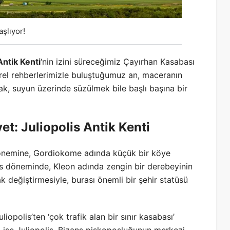
aşlıyor!
Antik Kenti
‘nin izini süreceğimiz Çayırhan Kasabası
erel rehberlerimizle buluştuğumuz an, maceranın
mak, suyun üzerinde süzülmek bile başlı başına bir
et: Juliopolis Antik Kenti
g dönemine, Gordiokome adında küçük bir köye
s döneminde, Kleon adında zengin bir derebeyinin
k değiştirmesiyle, burası önemli bir şehir statüsü
liopolis’ten ‘çok trafik alan bir sınır kasabası’