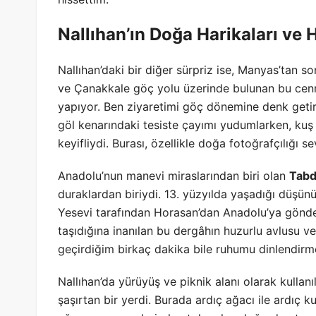
Nallıhan’ın Doğa Harikaları ve 
Nallıhan’daki bir diğer sürpriz ise, Manyas’tan s
ve Çanakkale göç yolu üzerinde bulunan bu cenne
yapıyor. Ben ziyaretimi göç dönemine denk get
göl kenarındaki tesiste çayımı yudumlarken, kuş t
keyifliydi. Burası, özellikle doğa fotoğrafçılığı s
Anadolu’nun manevi miraslarından biri olan
Tabd
duraklardan biriydi. 13. yüzyılda yaşadığı düşü
Yesevi tarafından Horasan’dan Anadolu’ya gönder
taşıdığına inanılan bu dergâhın huzurlu avlusu ve
geçirdiğim birkaç dakika bile ruhumu dinlendirme
Nallıhan’da yürüyüş ve piknik alanı olarak kullan
şaşırtan bir yerdi. Burada ardıç ağacı ile ardıç k