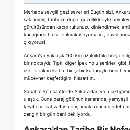
Merhaba sevgili gezi severler! Bugün sizi, Ankar
saklanmış, tarihi ve doğal güzellikleriyle büyüle
gürültüsünden kaçıp ruhunuzu dinlendirmek, ant
kucağında huzur bulmak istiyorsanız, bavullarını
çıkıyoruz!
Ankara’ya yaklaşık 160 km uzaklıktaki bu şirin il
bir noktaydı. Tıpkı diğer İpek Yolu şehirleri gib
izler bırakan kadim bir şehir kültürüyle beni hemen
mücevher keşfettiğimi hissettim.
Sabah erken saatlerde Ankara’dan yola çıktığımız
ulaştık. Güne baraj gölünün kenarında, yemyeşil a
keyifli bir kahvaltıyla başlamak, ruhumu adeta 
zengin bir gün beni bekliyordu.
Ankara’dan Tarihe Bir Nefes