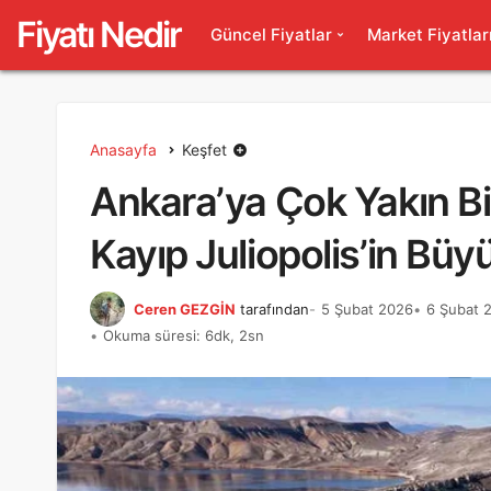
Fiyatı Nedir
Güncel Fiyatlar
Market Fiyatlar
Anasayfa
Keşfet
Ankara’ya Çok Yakın Bi
Kayıp Juliopolis’in Büyül
Ceren GEZGİN
tarafından
5 Şubat 2026
6 Şubat 2
Okuma süresi: 6dk, 2sn