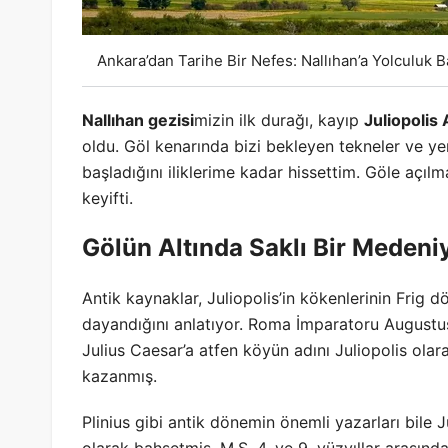
Ankara’dan Tarihe Bir Nefes: Nallıhan’a Yolculuk B
Nallıhan gezisi
mizin ilk durağı, kayıp
Juliopolis 
oldu. Göl kenarında bizi bekleyen tekneler ve y
başladığını iliklerime kadar hissettim. Göle açıl
keyifti.
Gölün Altında Saklı Bir Medeniy
Antik kaynaklar, Juliopolis’in kökenlerinin Fri
dayandığını anlatıyor. Roma İmparatoru Augustu
Julius Caesar’a atfen köyün adını Juliopolis olara
kazanmış.
Plinius gibi antik dönemin önemli yazarları bile Ju