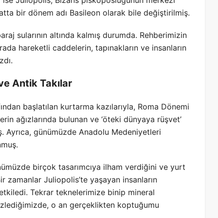
da ise Juliopolis, Bizans piskoposluğunun merkezi
atta bir dönem adı Basileon olarak bile değiştirilmiş.
raj sularının altında kalmış durumda. Rehberimizin
rada hareketli caddelerin, tapınakların ve insanların
zdı.
e Antik Takılar
ından başlatılan kurtarma kazılarıyla, Roma Dönemi
erin ağızlarında bulunan ve ‘öteki dünyaya rüşvet’
lmış. Ayrıca, günümüzde Anadolu Medeniyetleri
nmuş.
nümüzde birçok tasarımcıya ilham verdiğini ve yurt
ir zamanlar Juliopolis’te yaşayan insanların
etkiledi. Tekrar teknelerimize binip mineral
izlediğimizde, o an gerçeklikten koptuğumu