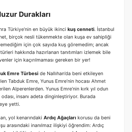
Huzur Durakları
onra
Türkiye
’nin en büyük ikinci
kuş cenneti
. İstanbul
t, birçok nesli tükenmekte olan kuşa ev sahipliği
iremediğim için çok sayıda kuş göremedim; ancak
ürleri hakkında hazırlanan tanıtımları izlemek bile
evenler için kaçırılmaması gereken bir yer!
uk Emre Türbesi
de Nallıhan’da beni etkileyen
nülen Tabduk Emre, Yunus Emre’nin hocası
Ahmet
ilen Alperenlerden. Yunus Emre’nin kırk yıl odun
 odası, insanı adeta dinginleştiriyor. Burada
ye yetti.
ılan, yol kenarındaki
Ardıç Ağaçları
korusu da beni
uşu arasındaki inanılmaz ilişkiyi öğrendim: Ardıç