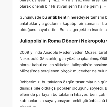
olarak bahsetmiş. M.S. 4. ve 9. yüzyıllar arasın
olarak önemli bir Hristiyan şehri haline gelmiş. H
Günümüzde bu
antik kent
in neredeyse tamamı ba
anlattıklarıyla gözlerimi kapatıp, bir zamanlar bu
olduğunu hayal ettim. Bu his, gerçekten inanılma
Juliopolis’in Roma Dönemi Nekropolü v
2009 yılında Anadolu Medeniyetleri Müzesi taraf
Nekropolü (Mezarlık) gün yüzüne çıkarılmış. Ölül
olarak kabul edilen sikkeler, Juliopolis’te bası
Müzesi’nde sergilenen birçok mücevher de bulu
Rehberimiz, bu takıların özgün tasarımlarının gü
dışında bile oldukça popüler olduğunu söyledi. B
ellerinde parlayan bu takıların hikayesi beni çok 
katmanlarının suya yansıyan renkli görüntüsünü 
hissettim.