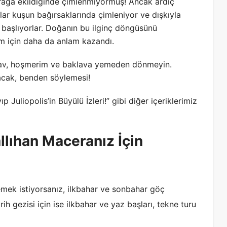
rağa ekildiğinde çimlenmiyormuş! Ancak ardıç
r kuşun bağırsaklarında çimleniyor ve dışkıyla
aşlıyorlar. Doğanın bu ilginç döngüsünü
m için daha da anlam kazandı.
av
, hoşmerim ve baklava yemeden dönmeyin.
acak, benden söylemesi!
 Juliopolis’in Büyülü İzleri!” gibi diğer içeriklerimiz
llıhan Maceranız İçin
mek istiyorsanız, ilkbahar ve sonbahar göç
ih gezisi için ise ilkbahar ve yaz başları, tekne turu