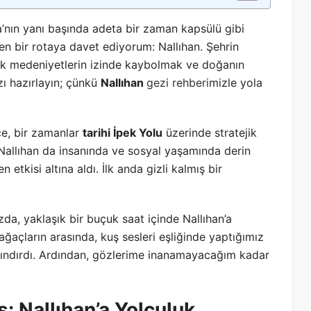
a’nın yanı başında adeta bir zaman kapsülü gibi
yen bir rotaya davet ediyorum: Nallıhan. Şehrin
ik medeniyetlerin izinde kaybolmak ve doğanın
zı hazırlayın; çünkü
Nallıhan
gezi rehberi
mizle yola
çe, bir zamanlar
tarihi İpek Yolu
üzerinde stratejik
i, Nallıhan da insanında ve sosyal yaşamında derin
 etkisi altına aldı. İlk anda gizli kalmış bir
da, yaklaşık bir buçuk saat içinde Nallıhan’a
ğaçların arasında, kuş sesleri eşliğinde yaptığımız
arındırdı. Ardından, gözlerime inanamayacağım kadar
: Nallıhan’a Yolculuk