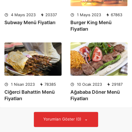
4 Mayıs 2023
20337
1 Mayıs 2023
67863
Subway Menü Fiyatları
Burger King Menü
Fiyatları
1 Nisan 2023
78385
10 Ocak 2023
29187
Ciğerci Bahattin Menü
Ağababa Döner Menü
Fiyatları
Fiyatları
Yorumları Göster (0)