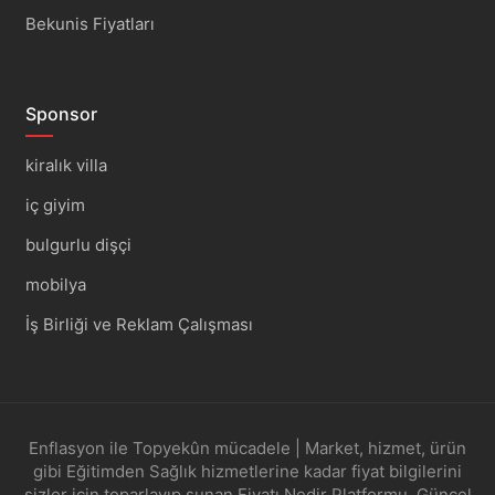
Bekunis Fiyatları
Sponsor
kiralık villa
iç giyim
bulgurlu dişçi
mobilya
İş Birliği ve Reklam Çalışması
Enflasyon ile Topyekûn mücadele | Market, hizmet, ürün
gibi Eğitimden Sağlık hizmetlerine kadar fiyat bilgilerini
sizler için toparlayıp sunan Fiyatı Nedir Platformu, Güncel