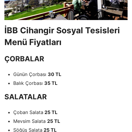
İBB Cihangir Sosyal Tesisleri
Menü Fiyatları
ÇORBALAR
Günün Çorbası
30 TL
Balık Çorbası
35 TL
SALATALAR
Çoban Salata
25 TL
Mevsim Salata
25 TL
Söğüş Salata
25 TL