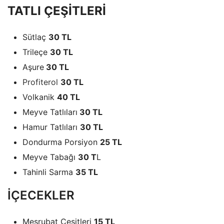
TATLI ÇEŞİTLERİ
Sütlaç
30 TL
Trileçe
30 TL
Aşure
30 TL
Profiterol
30 TL
Volkanik
40 TL
Meyve Tatlıları
30 TL
Hamur Tatlıları
30 TL
Dondurma Porsiyon
25 TL
Meyve Tabağı
30 T
L
Tahinli Sarma
35 TL
İÇECEKLER
Meşrubat Çeşitleri
15 TL