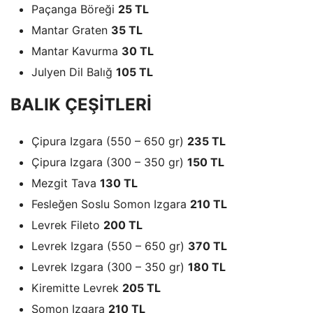
Paçanga Böreği
25 TL
Mantar Graten
35 TL
Mantar Kavurma
30 TL
Julyen Dil Balığ
105 TL
BALIK ÇEŞİTLERİ
Çipura Izgara (550 – 650 gr)
235 TL
Çipura Izgara (300 – 350 gr)
150 TL
Mezgit Tava
130 TL
Fesleğen Soslu Somon Izgara
210 TL
Levrek Fileto
200 TL
Levrek Izgara (550 – 650 gr)
370 TL
Levrek Izgara (300 – 350 gr)
180 TL
Kiremitte Levrek
205 TL
Somon Izgara
210 TL