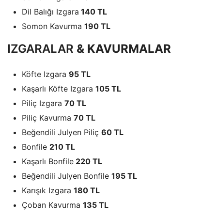
Dil Balığı Izgara
140 TL
Somon Kavurma
190 TL
I
ZGARALAR
& KAVURMALAR
Köfte
Izgara
95 TL
Kaşarlı Köfte Izgara
105 TL
Piliç Izgara
70 TL
Piliç Kavurma
70 TL
Beğendili Julyen Piliç
60 TL
Bonfile
210 TL
Kaşarlı Bonfile
220 TL
Beğendili Julyen Bonfile
195 TL
Karışık Izgara
180 TL
Çoban Kavurma
135 TL