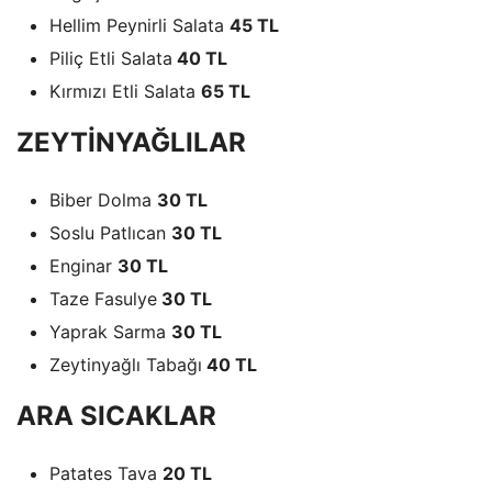
Hellim Peynirli Salata
45 TL
Piliç Etli Salata
40 TL
Kırmızı Etli Salata
65 TL
ZEYTİNYAĞLILAR
Biber Dolma
30 TL
Soslu Patlıcan
30 TL
Enginar
30 TL
Taze Fasulye
30 TL
Yaprak Sarma
30 TL
Zeytinyağlı Tabağı
40 TL
ARA SICAKLAR
Patates Tava
20 TL