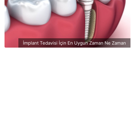
İmplant Tedavisi İçin En Uygun Zaman Ne Zaman