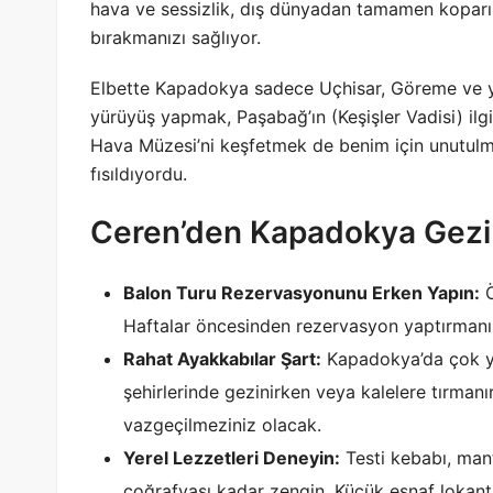
hava ve sessizlik, dış dünyadan tamamen koparıp
bırakmanızı sağlıyor.
Elbette Kapadokya sadece Uçhisar, Göreme ve yer
yürüyüş yapmak, Paşabağ’ın (Keşişler Vadisi) ilg
Hava Müzesi’ni keşfetmek de benim için unutulma
fısıldıyordu.
Ceren’den Kapadokya Gezi 
Balon Turu Rezervasyonunu Erken Yapın:
Ö
Haftalar öncesinden rezervasyon yaptırmanı
Rahat Ayakkabılar Şart:
Kapadokya’da çok yür
şehirlerinde gezinirken veya kalelere tırman
vazgeçilmeziniz olacak.
Yerel Lezzetleri Deneyin:
Testi kebabı, man
coğrafyası kadar zengin. Küçük esnaf lokant