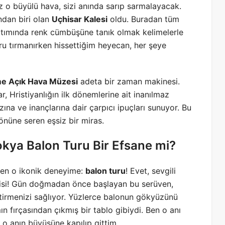
 o büyülü hava, sizi anında sarıp sarmalayacak.
ndan biri olan
Uçhisar Kalesi
oldu. Buradan tüm
atımında renk cümbüşüne tanık olmak kelimelerle
ru tırmanırken hissettiğim heyecan, her şeye
e Açık Hava Müzesi
adeta bir zaman makinesi.
r, Hristiyanlığın ilk dönemlerine ait inanılmaz
zına ve inançlarına dair çarpıcı ipuçları sunuyor. Bu
önüne seren eşsiz bir miras.
ya Balon Turu Bir Efsane mi?
len o ikonik deneyime:
balon turu
! Evet, sevgili
ndisi! Gün doğmadan önce başlayan bu serüven,
tirmenizi sağlıyor. Yüzlerce balonun gökyüzünü
n fırçasından çıkmış bir tablo gibiydi. Ben o anı
o anın büyüsüne kapılıp gittim.