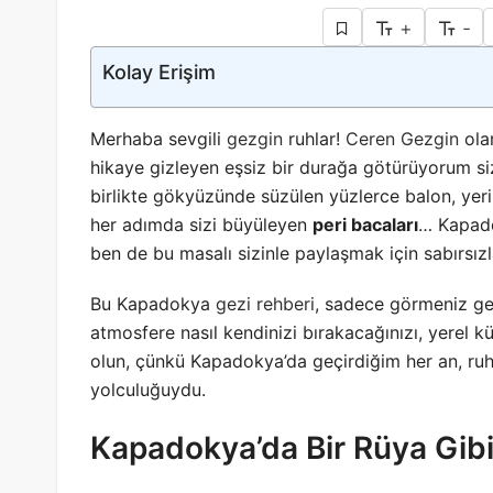
+
-
Kolay Erişim
Merhaba sevgili
gezgin
ruhlar!
Ceren Gezgin
ola
hikaye gizleyen eşsiz bir durağa götürüyorum sizi
birlikte gökyüzünde süzülen yüzlerce balon, yer
her adımda sizi büyüleyen
peri bacaları
… Kapado
ben de bu masalı sizinle paylaşmak için sabırsız
Bu Kapadokya
gezi rehberi
, sadece görmeniz ge
atmosfere nasıl kendinizi bırakacağınızı, yerel k
olun, çünkü Kapadokya’da geçirdiğim her an, ru
yolculuğuydu.
Kapadokya’da Bir Rüya Gibi