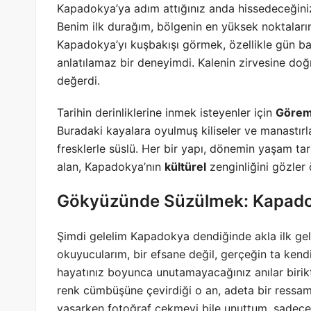
Kapadokya’ya adım attığınız anda hissedeceğiniz
Benim ilk durağım, bölgenin en yüksek noktaları
Kapadokya’yı kuşbakışı görmek, özellikle gün b
anlatılamaz bir deneyimdi. Kalenin zirvesine doğ
değerdi.
Tarihin derinliklerine inmek isteyenler için
Görem
Buradaki kayalara oyulmuş kiliseler ve manastırla
fresklerle süslü. Her bir yapı, dönemin yaşam tar
alan, Kapadokya’nın
kültürel
zenginliğini gözler 
Gökyüzünde Süzülmek: Kapadok
Şimdi gelelim Kapadokya dendiğinde akla ilk ge
okuyucularım, bir efsane değil, gerçeğin ta ke
hayatınız boyunca unutamayacağınız anılar birik
renk cümbüşüne çevirdiği o an, adeta bir ressamı
yaşarken fotoğraf çekmeyi bile unuttum, sadece 