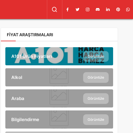
FIYAT ARAŞTIRMALARI
A101 Ürün Fiyatları
Görüntüle
Alkol
Görüntüle
Araba
Görüntüle
Bilgilendirme
Görüntüle