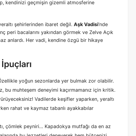
, kendinizi geçmişin gizemli atmosferine
altı şehirlerinden ibaret değil.
Aşk Vadisi
‘nde
inç peri bacalarını yakından görmek ve Zelve Açık
z anlardı. Her vadi, kendine özgü bir hikaye
İpuçları
zellikle yoğun sezonlarda yer bulmak zor olabilir.
z, bu muhteşem deneyimi kaçırmamanız için kritik.
üyeceksiniz! Vadilerde keşifler yaparken, yeraltı
ırken rahat ve kaymaz tabanlı ayakkabılar
tı, çömlek peyniri… Kapadokya mutfağı da en az
alarında bu lezzetleri deneyerek hem bütçenizi