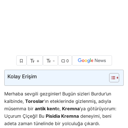
+
-
0
Kolay Erişim
Merhaba sevgili gezginler! Bugün sizleri Burdur’un
kalbinde,
Toroslar
‘ın eteklerinde gizlenmiş, adıyla
müsemma bir
antik kent
e,
Kremna
‘ya götürüyorum:
Uçurum Çiçeği! Bu
Pisidia Kremna
deneyimi, beni
adeta zaman tünelinde bir yolculuğa çıkardı.