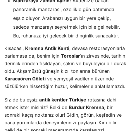
Manzaraya Zaman Ayırın:
Akdeniz’e bakan
panoramik manzarası, özellikle gün batımında
eşsiz oluyor. Arabanızı uygun bir yere çekip,
sadece manzarayı seyretmek için bile gelinebilir.
Bu, ruhunuza iyi gelecek bir dinginlik sunacaktır.
Kısacası,
Kremna Antik Kenti
, devasa restorasyonlarla
parlamasa da, benim için
Toroslar
‘ın zirvesinde, tarihin
derinliklerinden fısıldayan, sakin ve büyüleyici bir durak
oldu. Akşamüstü güneşin kızıl tonlarına bürünen
Karacaören Göleti
ve yemyeşil vadilerin üzerinde
süzülürken hissettiğim huzur, kelimelerle anlatılamazdı.
Siz de bu eşsiz
antik kentler Türkiye
rotasına dahil
etmek ister misiniz? Belki de
Burdur Kremna
, bir
sonraki kaçış noktanız olur! Gidin, görün, keşfedin ve
bana yorumlarda deneyimlerinizi paylaşın. Kim bilir,
belki de bir sonraki maceramızda karşılaşırız!