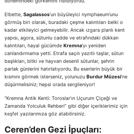
dönemindeki görkemini fısıldıyordu.
Elbette,
Sagalassos
‘un büyüleyici nymphaeum’unu
görmüş biri olarak, buradaki çeşme kalıntıları belki o
kadar etkileyici gelmeyebilir. Ancak
ızgara
planlı kent
yapısı, agora, sütunlu cadde ve etrafındaki dükkan
kalıntıları, hayal gücümde
Kremna
‘yı yeniden
canlandırmama yetti. Etrafa saçılı yazıtlı taşlar, sütun
başlıkları, bitki ve hayvan desenli sütunlar, şehrin
parlak günlerini hatırlatıyordu. Bu eserlerin büyük bir
kısmını görmek isterseniz, yolunuzu
Burdur Müzesi
‘ne
düşürmelisiniz; hepsi orada sergileniyor!
“Kremna Antik Kenti: Toroslar’ın Uçurum Çiçeği ve
Zamanda Yolculuk Rehberi” gibi diğer içeriklerimiz için
keşfet
yazılarımıza göz atabilirsiniz.
Ceren’den Gezi İpuçları: