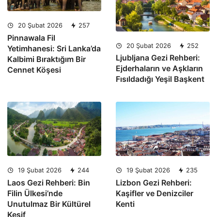
20 Şubat 2026
257
Pinnawala Fil
20 Şubat 2026
252
Yetimhanesi: Sri Lanka’da
Ljubljana Gezi Rehberi:
Kalbimi Bıraktığım Bir
Ejderhaların ve Aşkların
Cennet Köşesi
Fısıldadığı Yeşil Başkent
19 Şubat 2026
244
19 Şubat 2026
235
Laos Gezi Rehberi: Bin
Lizbon Gezi Rehberi:
Filin Ülkesi’nde
Kaşifler ve Denizciler
Unutulmaz Bir Kültürel
Kenti
Keşif