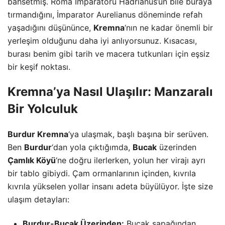
bahsetmiş. Roma İmparatoru Hadrianus’un bile buraya
tırmandığını, İmparator Aurelianus döneminde refah
yaşadığını düşününce,
Kremna
‘nın ne kadar önemli bir
yerleşim olduğunu daha iyi anlıyorsunuz. Kısacası,
burası benim gibi tarih ve macera tutkunları için eşsiz
bir keşif noktası.
Kremna’ya Nasıl Ulaşılır: Manzaralı
Bir Yolculuk
Burdur Kremna
‘ya ulaşmak, başlı başına bir serüven.
Ben
Burdur
‘dan yola çıktığımda,
Bucak
üzerinden
Çamlık Köyü
‘ne doğru ilerlerken, yolun her virajı ayrı
bir tablo gibiydi. Çam ormanlarının içinden, kıvrıla
kıvrıla yükselen yollar insanı adeta büyülüyor. İşte size
ulaşım detayları:
Burdur-Bucak Üzerinden:
Bucak sapağından