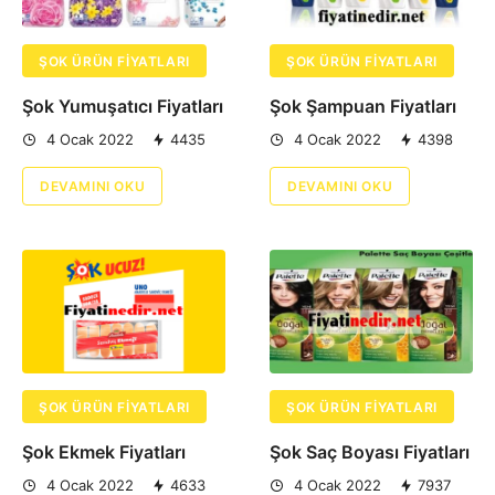
ŞOK ÜRÜN FIYATLARI
ŞOK ÜRÜN FIYATLARI
Şok Yumuşatıcı Fiyatları
Şok Şampuan Fiyatları
4 Ocak 2022
4435
4 Ocak 2022
4398
DEVAMINI OKU
DEVAMINI OKU
ŞOK ÜRÜN FIYATLARI
ŞOK ÜRÜN FIYATLARI
Şok Ekmek Fiyatları
Şok Saç Boyası Fiyatları
4 Ocak 2022
4633
4 Ocak 2022
7937