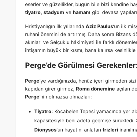
eserler ve güzellikler, bugün bile bizi kendine 
tiyatro
,
stadyum
ve
hamam
gibi devasa yapıları
Hristiyanlığın ilk yıllarında
Aziz Paulus
‘un ilk mi
ruhani önemini de artırmış. Daha sonra Bizans 
akınları ve Selçuklu hâkimiyeti ile farklı dönem
ihtişamın büyük bir kısmı, bana kalırsa kesinlikle
Perge’de Görülmesi Gerekenler
Perge
‘ye vardığınızda, henüz içeri girmeden siz
kapıdan girer girmez,
Roma dönemine
açılan de
Perge
‘nin olmazsa olmazları:
Tiyatro:
Kocabelen Tepesi yamacında yer a
kapasitesiyle beni adeta geçmişe sürükledi. S
Dionysos
‘un hayatını anlatan
frizleri
inanılma