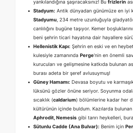
yankılandığına şaşıracaksınız! Bu
frizlerin
ası
Stadyum:
Antik dünyadan günümüze en iyi
Stadyumu
, 234 metre uzunluğuyla gladyatör
canlılığını bugüne taşıyor. Kemer boşlukları
beni şehrin ticari hayatına dair hayallere sürü
Hellenistik Kapı:
Şehrin en eski ve en heybetli
kulesiyle zamanında
Perge
‘nin en önemli sa
kurucuları ve gelişmesine katkıda bulunan asi
burası adeta bir şeref avlusuymuş!
Güney Hamamı:
Devasa boyutu ve karmaşık
lüksünü gözler önüne seriyor. Soyunma odal
sıcaklık (
caldarium
) bölümlerine kadar her 
kültürünün içinde buldum. Kazılarda bulunan
Aphrodit, Nemesis
gibi tanrı heykelleri, bu
Sütunlu Cadde (Ana Bulvar):
Benim için
Pe