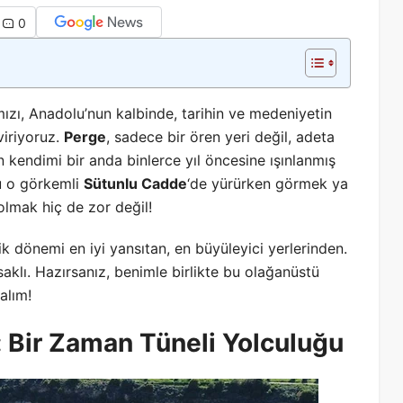
0
ızı, Anadolu’nun kalbinde, tarihin ve medeniyetin
viriyoruz.
Perge
, sadece bir ören yeri değil, adeta
 kendimi bir anda binlerce yıl öncesine ışınlanmış
u o görkemli
Sütunlu Cadde
‘de yürürken görmek ya
olmak hiç de zor değil!
k dönemi en iyi yansıtan, en büyüleyici yerlerinden.
saklı. Hazırsanız, benimle birlikte bu olağanüstü
lalım!
i: Bir Zaman Tüneli Yolculuğu