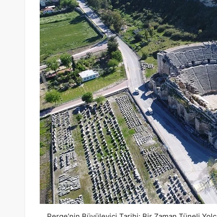
Perge’nin Büyüleyici Tarihi: Bir Zaman Tüneli Yol