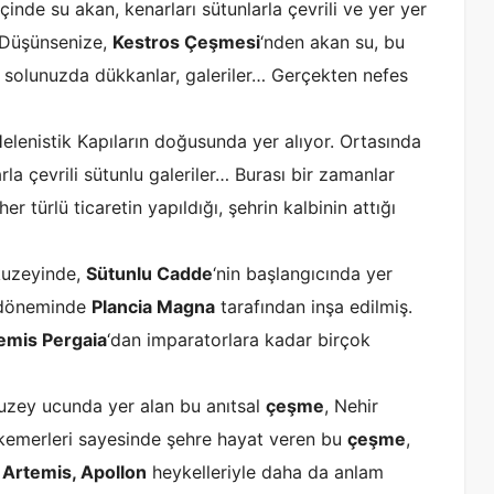
nde su akan, kenarları sütunlarla çevrili ve yer yer
. Düşünsenize,
Kestros Çeşmesi
‘nden akan su, bu
a solunuzda dükkanlar, galeriler… Gerçekten nefes
Helenistik Kapıların doğusunda yer alıyor. Ortasında
rla çevrili sütunlu galeriler… Burası bir zamanlar
türlü ticaretin yapıldığı, şehrin kalbinin attığı
kuzeyinde,
Sütunlu Cadde
‘nin başlangıcında yer
öneminde
Plancia Magna
tarafından inşa edilmiş.
emis Pergaia
‘dan imparatorlara kadar birçok
kuzey ucunda yer alan bu anıtsal
çeşme
, Nehir
 kemerleri sayesinde şehre hayat veren bu
çeşme
,
 Artemis, Apollon
heykelleriyle daha da anlam