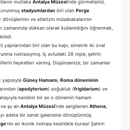
llarını mutlaka
Antalya Müzesi
‘nde görmelisiniz.
 korunmuş
stadyumlardan
biri olan
Perge
 dövüşlerinin ve atletizm müsabakalarının
nın zamanında dükkan olarak kullanıldığını öğrenmek,
kledi.
 yapılarından biri olan bu kapı, simetrik iki oval
vunma noktasıymış. İç avludaki 28 nişte, şehrin
llerin heykelleri varmış. Düşünsenize, bir zamanlar
 yapısıyla
Güney Hamamı
,
Roma döneminin
arından (
apodyterium
) soğukluk (
frigidarium
) ve
detayıyla kendimi bir an o dönemin hamam
 ve şu an
Antalya Müzesi
‘nde sergilenen
Athena,
rayı adeta bir sanat galerisine dönüştürmüş.
rge
‘nin en ikonik noktası kesinlikle burası! Şehrin