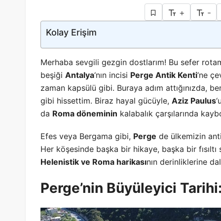
+
-
Kolay Erişim
Merhaba sevgili gezgin dostlarım! Bu sefer rotam
beşiği
Antalya
‘nın incisi
Perge Antik Kenti
‘ne çe
zaman kapsülü gibi. Buraya adım attığınızda, ben
gibi hissettim. Biraz hayal gücüyle,
Aziz Paulus
‘
da
Roma döneminin
kalabalık çarşılarında kayb
Efes veya Bergama gibi,
Perge
de ülkemizin anti
Her köşesinde başka bir hikaye, başka bir fısıltı 
Helenistik ve Roma harikası
nın derinliklerine da
Perge’nin Büyüleyici Tarih