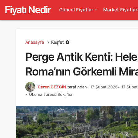
Fiyatı Nedir
Güncel Fiyatlar
Market Fiyatlar
Anasayfa
Keşfet
Perge Antik Kenti: Hele
Roma’nın Görkemli Mir
Ceren GEZGİN
tarafından
17 Şubat 2026
17 Şubat
Okuma süresi: 8dk, 1sn