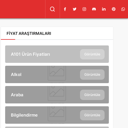
FIYAT ARAŞTIRMALARI
A101 Ürün Fiyatları
Görüntüle
Alkol
Görüntüle
Araba
Görüntüle
Bilgilendirme
Görüntüle