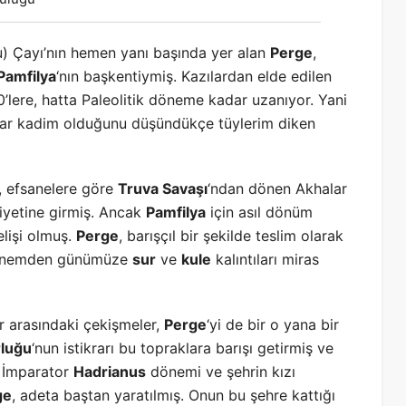
ksu) Çayı’nın hemen yanı başında yer alan
Perge
,
Pamfilya
‘nın başkentiymiş. Kazılardan elde edilen
’lere, hatta Paleolitik döneme kadar uzanıyor. Yani
ar kadim olduğunu düşündükçe tüylerim diken
, efsanelere göre
Truva Savaşı
‘ndan dönen Akhalar
iyetine girmiş. Ancak
Pamfilya
için asıl dönüm
elişi olmuş.
Perge
, barışçıl bir şekilde teslim olarak
 dönemden günümüze
sur
ve
kule
kalıntıları miras
r arasındaki çekişmeler,
Perge
‘yi de bir o yana bir
luğu
‘nun istikrarı bu topraklara barışı getirmiş ve
e İmparator
Hadrianus
dönemi ve şehrin kızı
ge
, adeta baştan yaratılmış. Onun bu şehre kattığı