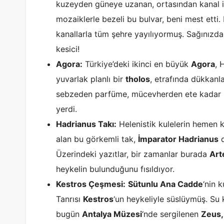
kuzeyden güneye uzanan, ortasından kanal içi
mozaiklerle bezeli bu bulvar, beni mest etti
kanallarla tüm şehre yayılıyormuş. Sağınızd
kesici!
Agora:
Türkiye
’deki ikinci en büyük
Agora
, 
yuvarlak planlı bir
tholos
, etrafında dükkanla
sebzeden parfüme, mücevherden ete kadar her 
yerdi.
Hadrianus Takı:
Helenistik kulelerin hemen 
alan bu görkemli tak,
İmparator Hadrianus
d
Üzerindeki yazıtlar, bir zamanlar burada
Art
heykelin bulunduğunu fısıldıyor.
Kestros Çeşmesi:
Sütunlu Ana Cadde
‘nin 
Tanrısı
Kestros
‘un heykeliyle süslüymüş. Su
bugün
Antalya Müzesi
‘nde sergilenen
Zeus,