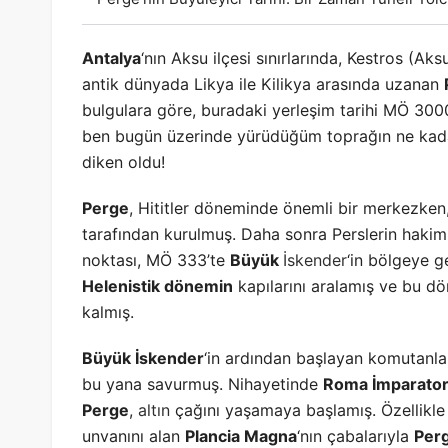
Antalya
‘nın Aksu ilçesi sınırlarında, Kestros (A
antik dünyada Likya ile Kilikya arasında uzanan
bulgulara göre, buradaki yerleşim tarihi MÖ 3000
ben bugün üzerinde yürüdüğüm toprağın ne kad
diken oldu!
Perge
, Hititler döneminde önemli bir merkezken
tarafından kurulmuş. Daha sonra Perslerin hakim
noktası, MÖ 333’te
Büyük
İskender
‘in bölgeye g
Helenistik dönemin
kapılarını aralamış ve bu
kalmış.
Büyük İskender
‘in ardından başlayan komutanla
bu yana savurmuş. Nihayetinde
Roma İmparator
Perge
,
altın
çağını yaşamaya başlamış. Özellikl
unvanını alan
Plancia Magna
‘nın çabalarıyla
Per