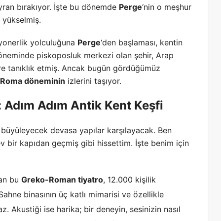
hayran bırakıyor. İşte bu dönemde
Perge
‘nin o meşhur
 yükselmiş.
syonerlik yolculuğuna
Perge
‘den başlaması, kentin
döneminde piskoposluk merkezi olan şehir, Arap
lere tanıklık etmiş. Ancak bugün gördüğümüz
Roma döneminin
izlerini taşıyor.
: Adım Adım Antik Kent Keşfi
i büyüleyecek devasa yapılar karşılayacak. Ben
v bir kapıdan geçmiş gibi hissettim. İşte benim için
lan bu
Greko-Roman tiyatro
, 12.000 kişilik
ahne binasının üç katlı mimarisi ve özellikle
z. Akustiği ise harika; bir deneyin, sesinizin nasıl