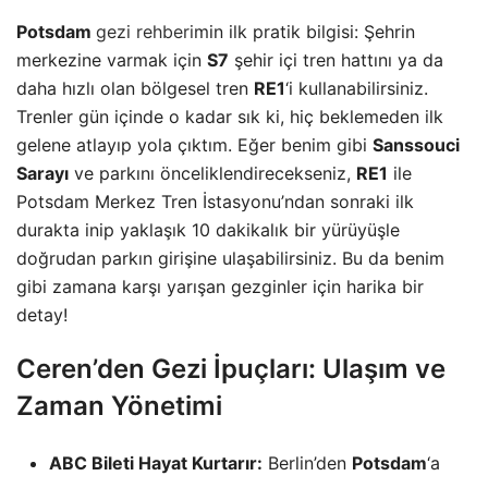
Potsdam
gezi rehberi
min ilk pratik bilgisi: Şehrin
merkezine varmak için
S7
şehir içi tren hattını ya da
daha hızlı olan bölgesel tren
RE1
‘i kullanabilirsiniz.
Trenler gün içinde o kadar sık ki, hiç beklemeden ilk
gelene atlayıp yola çıktım. Eğer benim gibi
Sanssouci
Sarayı
ve parkını önceliklendirecekseniz,
RE1
ile
Potsdam Merkez Tren İstasyonu’ndan sonraki ilk
durakta inip yaklaşık 10 dakikalık bir yürüyüşle
doğrudan parkın girişine ulaşabilirsiniz. Bu da benim
gibi zamana karşı yarışan gezginler için harika bir
detay!
Ceren’den Gezi İpuçları: Ulaşım ve
Zaman Yönetimi
ABC Bileti Hayat Kurtarır:
Berlin’den
Potsdam
‘a