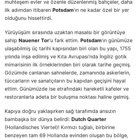
muhteşem evler ve özenle düzenlenmiş bahçeler, daha
ilk adımdan itibaren
Potsdam
‘ın ne kadar özel bir yer
olduğunu hissettirdi.
Yürüyüşüm sırasında uzaktan masalsı bir görüntüye
sahip
Nauener Tor
‘u fark ettim.
Potsdam
‘ın günümüze
ulaşabilmiş üç tarihi kapısından biri olan bu yapı, 1755
yılında inşa edilmiş ve Kıta Avrupası’nda İngiliz gotik
mimarisinin ilk örneklerinden biri olarak tarihe geçmiş.
Gözümde canlanan sahnelerde, zamanında askerlerin,
tüccarların ve sanatçıların bu kapıdan geçişini hayal
ettim. Günümüzde ise etrafındaki hareketli kafeler ve
restoranlarla adeta bir buluşma noktası haline gelmiş.
Kapıya doğru yaklaşırken sağ tarafımda ansızın
bambaşka bir dünya belirdi:
Dutch Quarter
(Hollandisches Viertel)! Kırmızı tuğlalı, birbirine
benzeyen tam 69
Hollanda
evinden oluşan bu bölge,