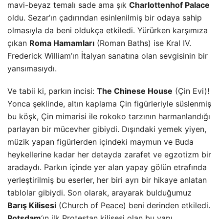
mavi-beyaz temalı sade ama şık
Charlottenhof Palace
oldu. Sezar’ın çadırından esinlenilmiş bir odaya sahip
olmasıyla da beni oldukça etkiledi. Yürürken karşımıza
çıkan
Roma Hamamları
(Roman Baths) ise Kral IV.
Frederick William’ın İtalyan sanatına olan sevgisinin bir
yansımasıydı.
Ve tabii ki, parkın incisi:
The Chinese House
(Çin Evi)!
Yonca şeklinde,
altın
kaplama Çin figürleriyle süslenmiş
bu köşk, Çin mimarisi ile rokoko tarzının harmanlandığı
parlayan bir mücevher gibiydi. Dışındaki yemek yiyen,
müzik yapan figürlerden içindeki maymun ve Buda
heykellerine kadar her detayda zarafet ve egzotizm bir
aradaydı. Parkın içinde yer alan yapay gölün etrafında
yerleştirilmiş bu eserler, her biri ayrı bir hikaye anlatan
tablolar gibiydi. Son olarak, arayarak bulduğumuz
Barış Kilisesi
(Church of Peace) beni derinden etkiledi.
Potsdam
‘ın ilk Protestan kilisesi olan bu yapı,