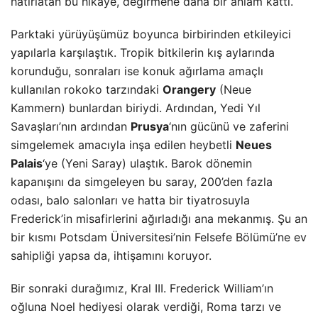
hatırlatan bu hikaye, değirmene daha bir anlam kattı.
Parktaki yürüyüşümüz boyunca birbirinden etkileyici
yapılarla karşılaştık. Tropik bitkilerin kış aylarında
korunduğu, sonraları ise konuk ağırlama amaçlı
kullanılan rokoko tarzındaki
Orangery
(Neue
Kammern) bunlardan biriydi. Ardından, Yedi Yıl
Savaşları’nın ardından
Prusya
‘nın gücünü ve zaferini
simgelemek amacıyla inşa edilen heybetli
Neues
Palais
‘ye (Yeni Saray) ulaştık. Barok dönemin
kapanışını da simgeleyen bu saray, 200’den fazla
odası, balo salonları ve hatta bir tiyatrosuyla
Frederick’in misafirlerini ağırladığı ana mekanmış. Şu an
bir kısmı Potsdam Üniversitesi’nin Felsefe Bölümü’ne ev
sahipliği yapsa da, ihtişamını koruyor.
Bir sonraki durağımız, Kral III. Frederick William’ın
oğluna Noel hediyesi olarak verdiği, Roma tarzı ve