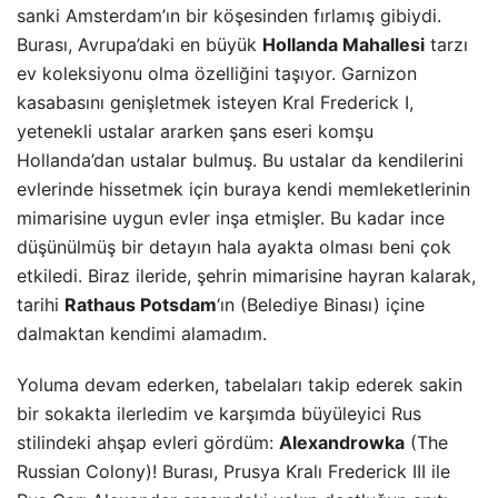
sanki Amsterdam’ın bir köşesinden fırlamış gibiydi.
Burası, Avrupa’daki en büyük
Hollanda Mahallesi
tarzı
ev koleksiyonu olma özelliğini taşıyor. Garnizon
kasabasını genişletmek isteyen Kral Frederick I,
yetenekli ustalar ararken şans eseri komşu
Hollanda’dan ustalar bulmuş. Bu ustalar da kendilerini
evlerinde hissetmek için buraya kendi memleketlerinin
mimarisine uygun evler inşa etmişler. Bu kadar ince
düşünülmüş bir detayın hala ayakta olması beni çok
etkiledi. Biraz ileride, şehrin mimarisine hayran kalarak,
tarihi
Rathaus Potsdam
‘ın (Belediye Binası) içine
dalmaktan kendimi alamadım.
Yoluma devam ederken, tabelaları takip ederek sakin
bir sokakta ilerledim ve karşımda büyüleyici Rus
stilindeki ahşap evleri gördüm:
Alexandrowka
(The
Russian Colony)! Burası, Prusya Kralı Frederick III ile