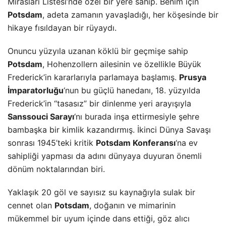
Mirasları Listesi’nde özel bir yere sahip. Benim için
Potsdam
, adeta zamanın yavaşladığı, her köşesinde bir
hikaye fısıldayan bir rüyaydı.
Onuncu yüzyıla uzanan köklü bir geçmişe sahip
Potsdam
, Hohenzollern ailesinin ve özellikle Büyük
Frederick’in kararlarıyla parlamaya başlamış.
Prusya
İmparatorluğu
‘nun bu güçlü hanedanı, 18. yüzyılda
Frederick’in “tasasız” bir dinlenme yeri arayışıyla
Sanssouci Sarayı
‘nı burada inşa ettirmesiyle şehre
bambaşka bir kimlik kazandırmış. İkinci Dünya Savaşı
sonrası 1945’teki kritik
Potsdam Konferansı
‘na ev
sahipliği yapması da adını dünyaya duyuran önemli
dönüm noktalarından biri.
Yaklaşık 20 göl ve sayısız su kaynağıyla sulak bir
cennet olan
Potsdam
, doğanın ve mimarinin
mükemmel bir uyum içinde dans ettiği, göz alıcı