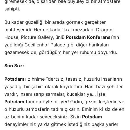
giremesek de, dışarıdan bile büyüleyici bir atmosfere
sahipti.
Bu kadar güzelliği bir arada görmek gerçekten
muhteşemdi. Her ne kadar kral mezarları, Dragon
House, Picture Gallery, ünlü
Potsdam Konferansı
‘nın
yapıldığı Cecilienhof Palace gibi diğer harikaları
gezemesek de, gördüğüm her yer ruhumu doyurdu.
Son Söz:
Potsdam
‘ı zihnime “dertsiz, tasasız, huzurlu insanların
yaşadığı bir şehir” olarak kaydettim. Hani bazı şehirler
vardır, insanı sarıp sarmalar, kucaklar ya… İşte
Potsdam
tam da öyle bir yer! Gidin, gezin, keşfedin ve
o huzurlu atmosferin tadını çıkarın. Eminim ki siz de en
az benim kadar seveceksiniz. Sizin
Potsdam
deneyimleriniz ya da gitmek istediğiniz başka yerler