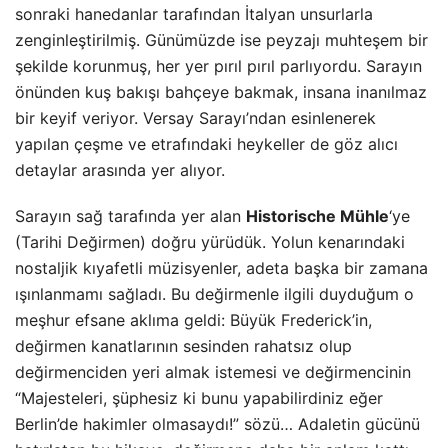
sonraki hanedanlar tarafından İtalyan unsurlarla
zenginleştirilmiş. Günümüzde ise peyzajı muhteşem bir
şekilde korunmuş, her yer pırıl pırıl parlıyordu. Sarayın
önünden kuş bakışı bahçeye bakmak, insana inanılmaz
bir keyif veriyor. Versay Sarayı’ndan esinlenerek
yapılan çeşme ve etrafındaki heykeller de göz alıcı
detaylar arasında yer alıyor.
Sarayın sağ tarafında yer alan
Historische Mühle
‘ye
(Tarihi Değirmen) doğru yürüdük. Yolun kenarındaki
nostaljik kıyafetli müzisyenler, adeta başka bir zamana
ışınlanmamı sağladı. Bu değirmenle ilgili duyduğum o
meşhur efsane aklıma geldi: Büyük Frederick’in,
değirmen kanatlarının sesinden rahatsız olup
değirmenciden yeri almak istemesi ve değirmencinin
“Majesteleri, şüphesiz ki bunu yapabilirdiniz eğer
Berlin’de hakimler olmasaydı!” sözü… Adaletin gücünü