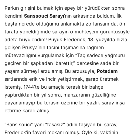
Parkın girişini bulmak için epey bir yürüdükten sonra
kendimi
Sanssouci Sarayı
‘nın arkasında buldum. İlk
başta nerede olduğumu anlamakta zorlansam da, ön
tarafa yöneldiğimde sarayın o muhteşem görüntüsüyle
adeta büyülendim! Büyük Frederick, 18. yüzyılda hızla
gelişen Prusya’nın tacını taşımasına rağmen
mütevazılığını vurgulamak için “Taç sadece yağmuru
geçiren bir şapkadan ibarettir,” dercesine sade bir
yaşam sürmeyi arzulamış. Bu arzusuyla,
Potsdam
sırtlarında erik ve incir yetiştirmek, şarap üretmek
istemiş. 1744’te bu amaçla teraslı bir bahçe
yaptırdıktan bir yıl sonra, manzaranın güzelliğine
dayanamayıp bu terasın üzerine bir yazlık saray inşa
ettirme kararı almış.
“Sans souci” yani “tasasız” adını taşıyan bu saray,
Frederick’in favori mekanı olmuş. Öyle ki, vaktinin