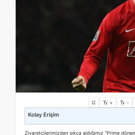
+
-
Kolay Erişim
Ziyaretçilerimizden sıkça aldığımız “Prime dönem