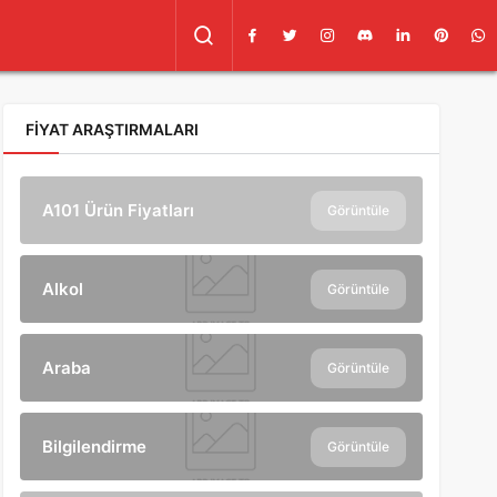
FIYAT ARAŞTIRMALARI
A101 Ürün Fiyatları
Görüntüle
Alkol
Görüntüle
Araba
Görüntüle
Bilgilendirme
Görüntüle