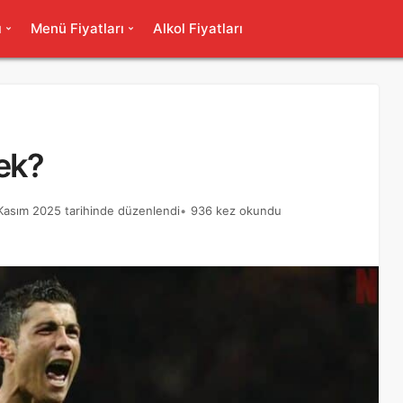
ı
Menü Fiyatları
Alkol Fiyatları
ek?
Kasım 2025 tarihinde düzenlendi
936 kez okundu