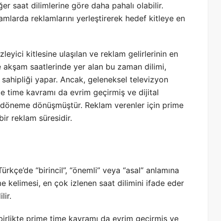
er saat dilimlerine göre daha pahalı olabilir.
mlarda reklamlarını yerleştirerek hedef kitleye en
leyici kitlesine ulaşılan ve reklam gelirlerinin en
le akşam saatlerinde yer alan bu zaman dilimi,
 sahipliği yapar. Ancak, geleneksel televizyon
me time kavramı da evrim geçirmiş ve dijital
ir döneme dönüşmüştür. Reklam verenler için prime
bir reklam süresidir.
Türkçe’de “birincil”, “önemli” veya “asal” anlamına
ime kelimesi, en çok izlenen saat dilimini ifade eder
lir.
 birlikte prime time kavramı da evrim geçirmiş ve