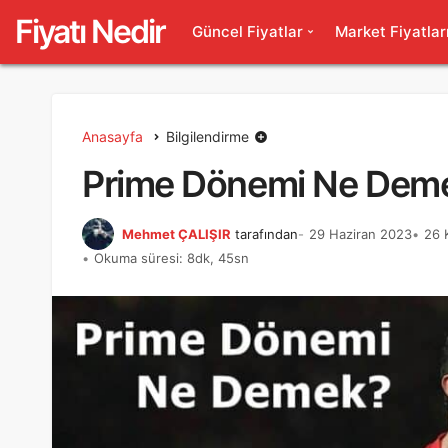
Fiyatı Nedir
Güncel Fiyatlar
Market Fiyatlar
Anasayfa
Bilgilendirme
Prime Dönemi Ne Dem
Mehmet ÇALIŞIR
tarafından
29 Haziran 2023
26 
Okuma süresi: 8dk, 45sn