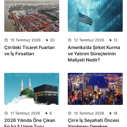
15 Temmuz 2026
20
12 Temmuz 2026
13
Çin’deki Ticaret Fuarları
Amerika’da Şirket Kurma
ve İş Fırsatları
ve Yatırım Süreçlerinin
Maliyeti Nedir?
11 Temmuz 2026
9
10 Temmuz 2026
18
2026 Yılında Öne Çıkan
Çin’e İş Seyahati Öncesi
En İyi 5 Umre Turu
Yapılması Gereken