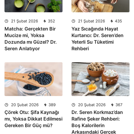
21 Şubat 2026
352
21 Şubat 2026
435
Matcha: Gerçekten Bir
Yaz Sıcağında Hayat
Mucize mi, Yoksa
Kurtarıcı: Dr. Seren’den
Dozunda mı Güzel? Dr.
Yeterli Su Tüketimi
Seren Anlatıyor
Rehberi
20 Şubat 2026
389
20 Şubat 2026
367
Çörek Otu: Şifa Kaynağı
Dr. Seren Korkmaz’dan
mı, Yoksa Dikkat Edilmesi
Rafine Şeker Rehberi:
Gereken Bir Güç mü?
Boş Kalorilerin
Arkasındaki Gerçek