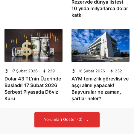
Rezervde dünya listesi
10 yılda milyarlarca dolar
katkı
17 Şubat 2026
229
16 Şubat 2026
232
Dolar 43 TL’nin Üzerinde
AYM temizlik görevlisi ve
Başladı! 17 Şubat 2026
aşçı alımı yapacak!
Serbest Piyasada Döviz
Başvurular ne zaman,
Kuru
şartlar neler?
Yorumları Göster (0)