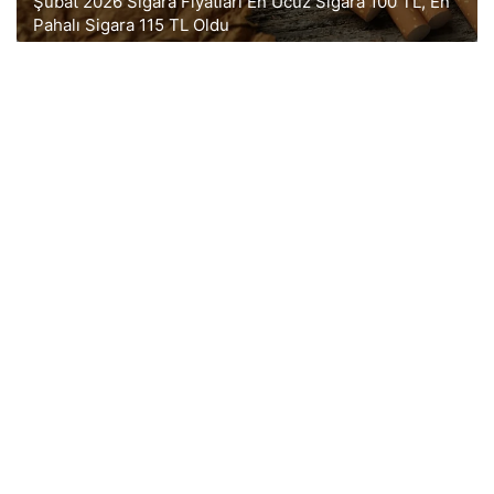
Şubat 2026 Sigara Fiyatları En Ucuz Sigara 100 TL, En
Pahalı Sigara 115 TL Oldu