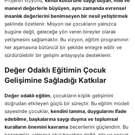
Projenin vizyonu,
kendi kültürüne saygı duyan, milli ve
manevi değerlerle büyüyen, aynı zamanda evrensel
insanlık değerlerini benimseyen bir nesil yetiştirmek
şeklinde özetlenir. Misyon ise çocukların yalnızca
bugüne değil, geleceğe yön veren bireyler olarak
yetişmesini sağlamaktır. Bu vizyon, eğitim programının
her aşamasına bütüncül bir şekilde entegre edilir ve
sürdürülebilir bir gelişim anlayışıyla desteklenir.
Değer Odaklı Eğitimin Çocuk
Gelişimine Sağladığı Katkılar
Değer odaklı eğitim
, çocukların kişilik gelişimini
doğrudan etkileyen güçlü bir süreçtir. Bu eğitim modeli
sayesinde çocuklar,
kendini tanıma, duygularını ifade
edebilme, başkalarına saygı duyma ve toplumsal
kuralların önemini kavrama
becerilerini güçlendirir. Bu
kazanımlar, yalnızca okul hayatına değil; aile ve sosyal