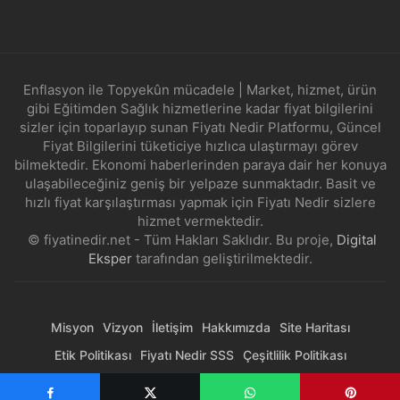
Enflasyon ile Topyekûn mücadele | Market, hizmet, ürün
gibi Eğitimden Sağlık hizmetlerine kadar fiyat bilgilerini
sizler için toparlayıp sunan Fiyatı Nedir Platformu, Güncel
Fiyat Bilgilerini tüketiciye hızlıca ulaştırmayı görev
bilmektedir. Ekonomi haberlerinden paraya dair her konuya
ulaşabileceğiniz geniş bir yelpaze sunmaktadır. Basit ve
hızlı fiyat karşılaştırması yapmak için Fiyatı Nedir sizlere
hizmet vermektedir.
© fiyatinedir.net - Tüm Hakları Saklıdır. Bu proje,
Digital
Eksper
tarafından geliştirilmektedir.
Misyon
Vizyon
İletişim
Hakkımızda
Site Haritası
Etik Politikası
Fiyatı Nedir SSS
Çeşitlilik Politikası
Gizlilik Politikası
Yayıncılık İlkeleri
Kullanım Koşulları