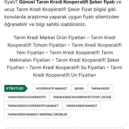
fiyatı?
Güncel Tarım Kredi Kooperatifi Şeker fiyatı
ve
ucuz Tarım Kredi Kooperatifi
Şeker
Fiyat bilgisi gibi
konularda araştırma yaparak uygun fiyatı sitemizden
öğrenebilir ve bilgi sahibi olabilirsiniz.
Tarım Kredi Market Ürün Fiyatları –
Tarım Kredi
Kooperatifi Tohum Fiyatları
–
Tarım Kredi Kooperatifi
Yem Fiyatları
–
Tarım Kredi Kooperatifi Tarım
Makinaları Fiyatları
–
Tarım Kredi Kooperatifi Şeker
Fiyatları
– Tarım Kredi Kooperatifi Su Fiyatları –
Tarım
Kredi Kooperatifi Un Fiyatları
ETIKETLER
KOOPERATIF MARKET
ŞEKER
TARIM KREDI
TARIM KREDI KOOPERATIFI
TARIM KREDI KOOPERATIFI FIYAT LISTESI
TARIM KREDI KOOPERATIFI MARKET
TARIM KREDI MARKET
TARIM KREDI MARKET INDIRIMLI ÜRÜNLER