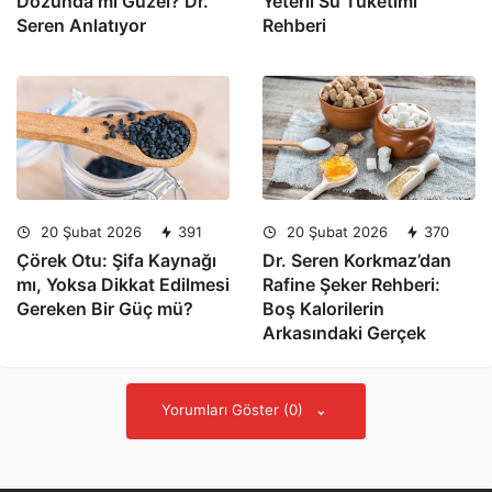
Dozunda mı Güzel? Dr.
Yeterli Su Tüketimi
Seren Anlatıyor
Rehberi
20 Şubat 2026
391
20 Şubat 2026
370
Çörek Otu: Şifa Kaynağı
Dr. Seren Korkmaz’dan
mı, Yoksa Dikkat Edilmesi
Rafine Şeker Rehberi:
Gereken Bir Güç mü?
Boş Kalorilerin
Arkasındaki Gerçek
Yorumları Göster (0)