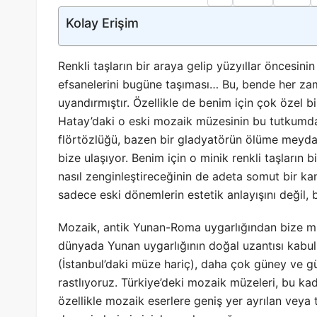
Kolay Erişim
Renkli taşların bir araya gelip yüzyıllar öncesinin 
efsanelerini bugüne taşıması… Bu, bende her zama
uyandırmıştır. Özellikle de benim için çok özel bi
Hatay’daki o eski mozaik müzesinin bu tutkumda
flörtözlüğü, bazen bir gladyatörün ölüme meydan 
bize ulaşıyor. Benim için o minik renkli taşların b
nasıl zenginleştireceğinin de adeta somut bir kan
sadece eski dönemlerin estetik anlayışını değil,
Mozaik, antik Yunan-Roma uygarlığından bize miras
dünyada Yunan uygarlığının doğal uzantısı kabul 
(İstanbul’daki müze hariç), daha çok güney ve g
rastlıyoruz. Türkiye’deki mozaik müzeleri, bu kad
özellikle mozaik eserlere geniş yer ayrılan vey