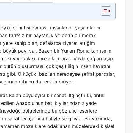
öykülerini fısıldaması, insanlarını, yaşamlarını,
n tarifsiz bir hayranlık ve derin bir merak
r yere sahip olan, defalarca ziyaret ettiğim
 büyük payı var. Bazen bir Yunan-Roma tanrısının
okuyan bakışı, mozaikler aracılığıyla çağları aşıp
ir bütün oluşturması, çok çeşitliliğin insan hayatını
ıtı gibi. O küçük, bazıları neredeyse şeffaf parçalar,
 bugünün ruhunu da renklendiriyor.
 kalan büyüleyici bir sanat. İlginçtir ki, antik
edilen Anadolu’nun batı kıyılarından ziyade
üneydoğu bölgelerinde bu göz alıcı eserlere
im sanatı en çarpıcı haliyle sergiliyor. Bu yazımda,
a tamamen mozaiklere odaklanan müzelerdeki kişisel