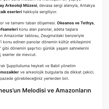
ay Arkeoloji Müzesi
, devasa sergi alanıyla, Antakya
aik eserleri
hakkıyla sergiliyor.
niyor ve tamamı taban döşemesi.
Okeanos ve Tethys
,
efsaneleri
konu alan panolar, adeta taşlara
anan Amazonlar tablosu, Zeugma’daki benzeriyle
s’i konu edinen panolar dönemin kültür etkileşimini
 gibi dönemin şaşırtıcı günlük yaşam sahnelerini
ç eserler de mevcut.
ralı Şuppiluliuma heykeli ve Babil yönetim
i mozaikler
ve arkeolojik bulgularla da dikkat çekici.
lpazede görebileceğiniz yerlerden biri.
pheus’un Melodisi ve Amazonların