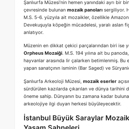
Şanlıurfa Müzesi’nin hemen yanındaki ayrı bir b
çevresinde bulunan
mozaik panoları
sergiliyor. 
M.S. 5-6. yüzyıla ait mozaikler, özellikle Amazo
Devekuşuyla köpeğin mücadelesi, yaralı aslan figü
anlatıyor.
Müzenin en dikkat çekici parçalarından biri ise yu
Orpheus Mozaiği
. M.S. 194 yılına ait bu panod
hayvanlar arasında lir çalarken betimlenmiş. Bu 
yapan sanatçının isminin (Bar Saged) ve Süryanic
Şanlıurfa Arkeoloji Müzesi,
mozaik eserler
açısı
sürdürülen kazılarda çıkarılan ve dünya tarihini d
öneme sahip. Dünyanın bu zamana kadar bulunan 
arkeolojiye ilgi duyan herkesi büyüleyecektir.
İstanbul Büyük Saraylar Mozaik
Yaşam Sahneleri