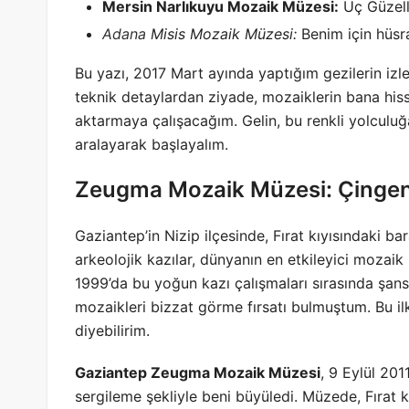
Mersin Narlıkuyu Mozaik Müzesi:
Üç Güzelle
Adana
Misis Mozaik Müzesi:
Benim için hüsr
Bu yazı, 2017 Mart ayında yaptığım gezilerin izlen
teknik detaylardan ziyade, mozaiklerin bana hisse
aktarmaya çalışacağım. Gelin, bu renkli yolculuğ
aralayarak başlayalım.
Zeugma Mozaik Müzesi: Çingene 
Gaziantep’in Nizip ilçesinde, Fırat kıyısındaki ba
arkeolojik kazılar, dünyanın en etkileyici mozaik
1999’da bu yoğun kazı çalışmaları sırasında şans
mozaikleri bizzat görme fırsatı bulmuştum. Bu il
diyebilirim.
Gaziantep Zeugma Mozaik Müzesi
, 9 Eylül 201
sergileme şekliyle beni büyüledi. Müzede, Fırat k