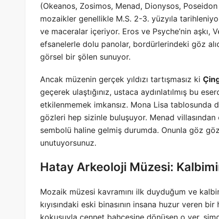
(Okeanos, Zosimos, Menad, Dionysos, Poseidon g
mozaikler genellikle M.S. 2-3. yüzyıla tarihleniy
ve maceralar içeriyor. Eros ve Psyche’nin aşkı,
efsanelerle dolu panolar, bordürlerindeki göz alı
görsel bir şölen sunuyor.
Ancak müzenin gerçek yıldızı tartışmasız ki
Çing
geçerek ulaştığınız, ustaca aydınlatılmış bu ese
etkilenmemek imkansız. Mona Lisa tablosunda da 
gözleri hep sizinle buluşuyor. Menad villasından
sembolü haline gelmiş durumda. Onunla göz göze 
unutuyorsunuz.
Hatay Arkeoloji Müzesi: Kalbim
Mozaik müzesi kavramını ilk duyduğum ve kalbim
kıyısındaki eski binasının insana huzur veren bir
kokusuyla cennet bahçesine dönüşen o yer, şim