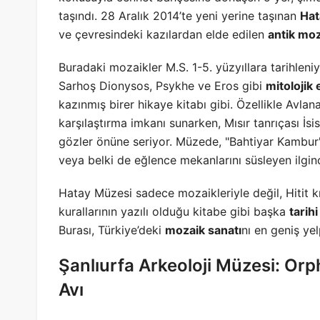
taşındı. 28 Aralık 2014’te yeni yerine taşınan
Hat
ve çevresindeki kazılardan elde edilen
antik moz
Buradaki mozaikler M.S. 1-5. yüzyıllara tarihle
Sarhoş Dionysos, Psykhe ve Eros gibi
mitolojik 
kazınmış birer hikaye kitabı gibi. Özellikle Avl
karşılaştırma imkanı sunarken, Mısır tanrıçası İsi
gözler önüne seriyor. Müzede, "Bahtiyar Kambur"
veya belki de eğlence mekanlarını süsleyen ilgin
Hatay Müzesi sadece mozaikleriyle değil, Hitit k
kurallarının yazılı olduğu kitabe gibi başka
tarih
Burası, Türkiye’deki
mozaik sanatı
nı en geniş ye
Şanlıurfa Arkeoloji Müzesi: Or
Avı