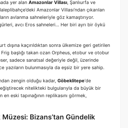
inada yer alan
Amazonlar Villası
, Şanlıurfa ve
Haleplibahçe’deki Amazonlar Villası’ndan çıkarılan
nların avlanma sahneleriyle göz kamaştırıyor.
rleri, avcı Eros sahneleri… Her biri ayrı bir öykü
rt dışına kaçırıldıktan sonra ülkemize geri getirilen
a, Frig başlığı takan ozan Orpheus, etobur ve otobur
eser, sadece sanatsal değeriyle değil, üzerinde
e yazıların bulunmasıyla da eşsiz bir yere sahip.
ndan zengin olduğu kadar,
Göbeklitepe
‘de
eğiştirecek nitelikteki bulgularıyla da büyük bir
en eski tapınağının replikasını görmek,
 Müzesi: Bizans’tan Gündelik