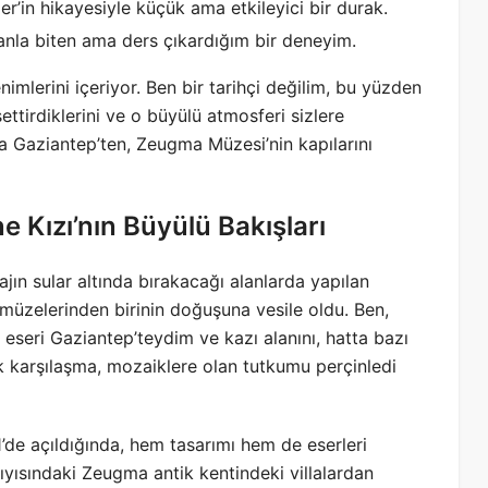
r’in hikayesiyle küçük ama etkileyici bir durak.
anla biten ama ders çıkardığım bir deneyim.
imlerini içeriyor. Ben bir tarihçi değilim, bu yüzden
ttirdiklerini ve o büyülü atmosferi sizlere
a Gaziantep’ten, Zeugma Müzesi’nin kapılarını
Kızı’nın Büyülü Bakışları
rajın sular altında bırakacağı alanlarda yapılan
 müzelerinden birinin doğuşuna vesile oldu. Ben,
 eseri Gaziantep’teydim ve kazı alanını, hatta bazı
k karşılaşma, mozaiklere olan tutkumu perçinledi
1’de açıldığında, hem tasarımı hem de eserleri
ıyısındaki Zeugma antik kentindeki villalardan