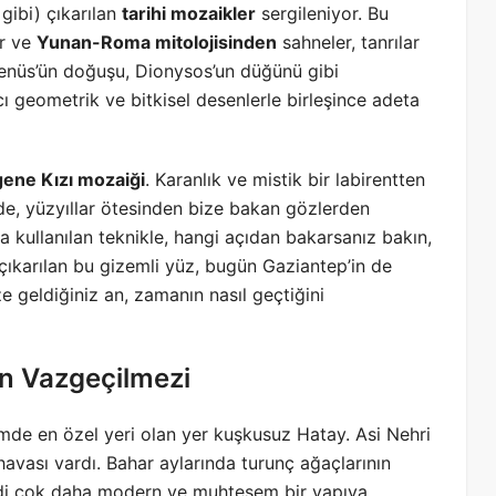
ibi) çıkarılan
tarihi mozaikler
sergileniyor. Bu
or ve
Yunan-Roma mitolojisinden
sahneler, tanrılar
 Venüs’ün doğuşu, Dionysos’un düğünü gibi
cı geometrik ve bitkisel desenlerle birleşince adeta
ene Kızı mozaiği
. Karanlık ve mistik bir labirentten
rde, yüzyıllar ötesinden bize bakan gözlerden
kullanılan teknikle, hangi açıdan bakarsanız bakın,
 çıkarılan bu gizemli yüz, bugün Gaziantep’in de
geldiğiniz an, zamanın nasıl geçtiğini
in Vazgeçilmezi
de en özel yeri olan yer kuşkusuz Hatay. Asi Nehri
 havası vardı. Bahar aylarında turunç ağaçlarının
di çok daha modern ve muhteşem bir yapıya