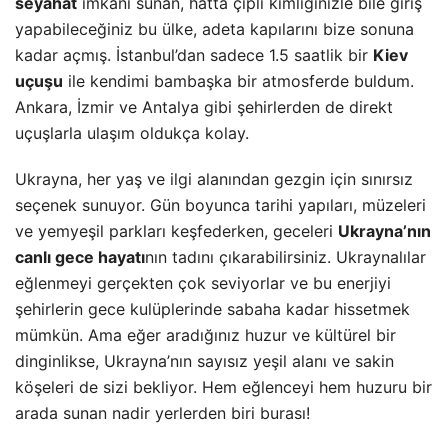
seyahat
imkanı sunan, hatta çipli kimliğinizle bile giriş
yapabileceğiniz bu ülke, adeta kapılarını bize sonuna
kadar açmış. İstanbul’dan sadece 1.5 saatlik bir
Kiev
uçuşu
ile kendimi bambaşka bir atmosferde buldum.
Ankara, İzmir ve Antalya gibi şehirlerden de direkt
uçuşlarla ulaşım oldukça kolay.
Ukrayna, her yaş ve ilgi alanından gezgin için sınırsız
seçenek sunuyor. Gün boyunca tarihi yapıları, müzeleri
ve yemyeşil parkları keşfederken, geceleri
Ukrayna’nın
canlı gece hayatı
nın tadını çıkarabilirsiniz. Ukraynalılar
eğlenmeyi gerçekten çok seviyorlar ve bu enerjiyi
şehirlerin gece kulüplerinde sabaha kadar hissetmek
mümkün. Ama eğer aradığınız huzur ve kültürel bir
dinginlikse, Ukrayna’nın sayısız yeşil alanı ve sakin
köşeleri de sizi bekliyor. Hem eğlenceyi hem huzuru bir
arada sunan nadir yerlerden biri burası!