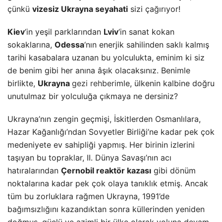
çünkü
vizesiz Ukrayna seyahati
sizi çağırıyor!
Kiev
‘in yeşil parklarından
Lviv
‘in sanat kokan
sokaklarına,
Odessa
‘nın enerjik sahilinden saklı kalmış
tarihi kasabalara uzanan bu yolculukta, eminim ki siz
de benim gibi her anına âşık olacaksınız. Benimle
birlikte,
Ukrayna
gezi rehberi
mle, ülkenin kalbine doğru
unutulmaz bir yolculuğa çıkmaya ne dersiniz?
Ukrayna’nın zengin geçmişi, İskitlerden Osmanlılara,
Hazar Kağanlığı’ndan Sovyetler Birliği’ne kadar pek çok
medeniyete ev sahipliği yapmış. Her birinin izlerini
taşıyan bu topraklar, II. Dünya Savaşı’nın acı
hatıralarından
Çernobil reaktör kazası
gibi dönüm
noktalarına kadar pek çok olaya tanıklık etmiş. Ancak
tüm bu zorluklara rağmen Ukrayna, 1991’de
bağımsızlığını kazandıktan sonra küllerinden yeniden