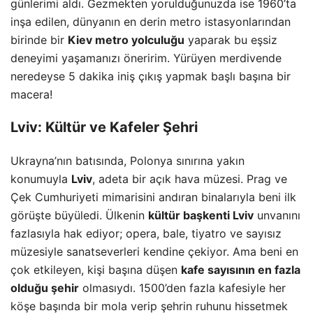
günlerimi aldı. Gezmekten yorulduğunuzda ise 1960’ta
inşa edilen, dünyanın en derin metro istasyonlarından
birinde bir
Kiev metro yolculuğu
yaparak bu eşsiz
deneyimi yaşamanızı öneririm. Yürüyen merdivende
neredeyse 5 dakika iniş çıkış yapmak başlı başına bir
macera!
Lviv: Kültür ve Kafeler Şehri
Ukrayna’nın batısında, Polonya sınırına yakın
konumuyla
Lviv
, adeta bir açık hava müzesi. Prag ve
Çek Cumhuriyeti mimarisini andıran binalarıyla beni ilk
görüşte büyüledi. Ülkenin
kültür başkenti Lviv
unvanını
fazlasıyla hak ediyor; opera, bale, tiyatro ve sayısız
müzesiyle sanatseverleri kendine çekiyor. Ama beni en
çok etkileyen, kişi başına düşen
kafe sayısının en fazla
olduğu şehir
olmasıydı. 1500’den fazla kafesiyle her
köşe başında bir mola verip şehrin ruhunu hissetmek