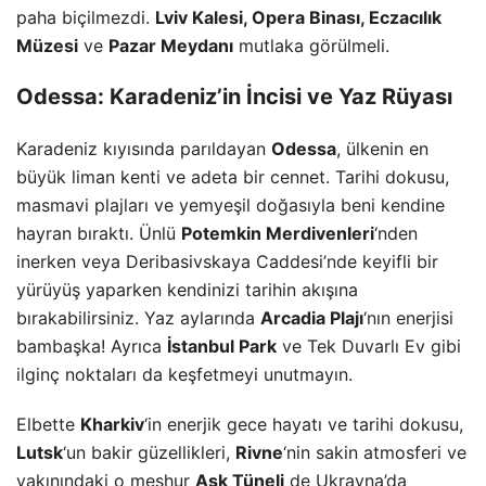
paha biçilmezdi.
Lviv Kalesi, Opera Binası, Eczacılık
Müzesi
ve
Pazar Meydanı
mutlaka görülmeli.
Odessa: Karadeniz’in İncisi ve Yaz Rüyası
Karadeniz kıyısında parıldayan
Odessa
, ülkenin en
büyük liman kenti ve adeta bir cennet. Tarihi dokusu,
masmavi plajları ve yemyeşil doğasıyla beni kendine
hayran bıraktı. Ünlü
Potemkin Merdivenleri
‘nden
inerken veya Deribasivskaya Caddesi’nde keyifli bir
yürüyüş yaparken kendinizi tarihin akışına
bırakabilirsiniz. Yaz aylarında
Arcadia Plajı
‘nın enerjisi
bambaşka! Ayrıca
İstanbul Park
ve Tek Duvarlı Ev gibi
ilginç noktaları da keşfetmeyi unutmayın.
Elbette
Kharkiv
‘in enerjik gece hayatı ve tarihi dokusu,
Lutsk
‘un bakir güzellikleri,
Rivne
‘nin sakin atmosferi ve
yakınındaki o meşhur
Aşk Tüneli
de Ukrayna’da