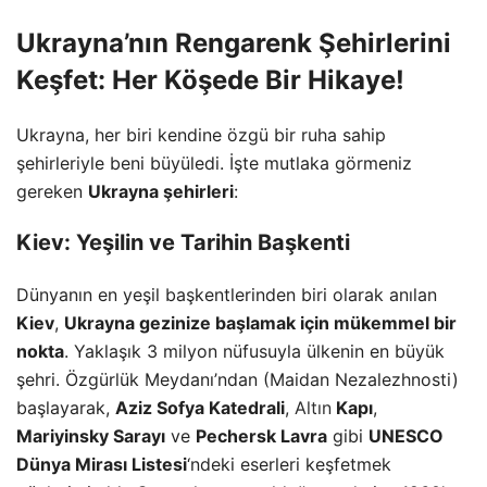
Ukrayna’nın Rengarenk Şehirlerini
Keşfet: Her Köşede Bir Hikaye!
Ukrayna, her biri kendine özgü bir ruha sahip
şehirleriyle beni büyüledi. İşte mutlaka görmeniz
gereken
Ukrayna şehirleri
:
Kiev: Yeşilin ve Tarihin Başkenti
Dünyanın en yeşil başkentlerinden biri olarak anılan
Kiev
,
Ukrayna gezinize başlamak için mükemmel bir
nokta
. Yaklaşık 3 milyon nüfusuyla ülkenin en büyük
şehri. Özgürlük Meydanı’ndan (Maidan Nezalezhnosti)
başlayarak,
Aziz Sofya Katedrali
,
Altın
Kapı
,
Mariyinsky Sarayı
ve
Pechersk Lavra
gibi
UNESCO
Dünya Mirası Listesi
‘ndeki eserleri keşfetmek