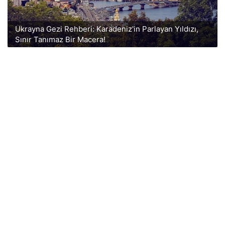
Ukrayna Gezi Rehberi: Karadeniz'in Parlayan Yıldızı,
Sınır Tanımaz Bir Macera!