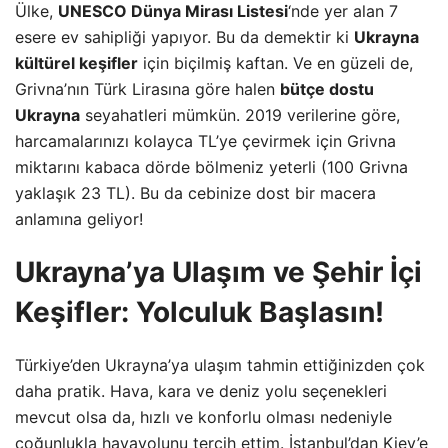
Ülke,
UNESCO Dünya Mirası Listesi
‘nde yer alan 7
esere ev sahipliği yapıyor. Bu da demektir ki
Ukrayna
kültürel keşifler
için biçilmiş kaftan. Ve en güzeli de,
Grivna’nın Türk Lirasına göre halen
bütçe dostu
Ukrayna
seyahatleri mümkün. 2019 verilerine göre,
harcamalarınızı kolayca TL’ye çevirmek için Grivna
miktarını kabaca dörde bölmeniz yeterli (100 Grivna
yaklaşık 23 TL). Bu da cebinize dost bir macera
anlamına geliyor!
Ukrayna’ya Ulaşım ve Şehir İçi
Keşifler: Yolculuk Başlasın!
Türkiye’den Ukrayna’ya ulaşım tahmin ettiğinizden çok
daha pratik. Hava, kara ve deniz yolu seçenekleri
mevcut olsa da, hızlı ve konforlu olması nedeniyle
çoğunlukla havayolunu tercih ettim. İstanbul’dan Kiev’e