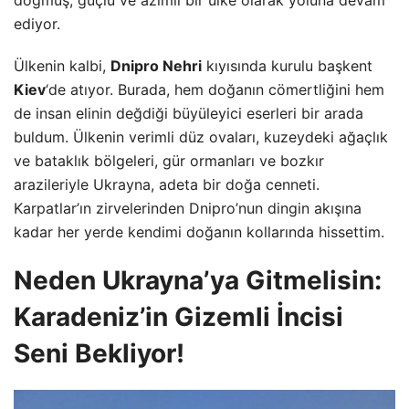
doğmuş, güçlü ve azimli bir ülke olarak yoluna devam
ediyor.
Ülkenin kalbi,
Dnipro Nehri
kıyısında kurulu başkent
Kiev
‘de atıyor. Burada, hem doğanın cömertliğini hem
de insan elinin değdiği büyüleyici eserleri bir arada
buldum. Ülkenin verimli düz ovaları, kuzeydeki ağaçlık
ve bataklık bölgeleri, gür ormanları ve bozkır
arazileriyle Ukrayna, adeta bir doğa cenneti.
Karpatlar’ın zirvelerinden Dnipro’nun dingin akışına
kadar her yerde kendimi doğanın kollarında hissettim.
Neden Ukrayna’ya Gitmelisin:
Karadeniz’in Gizemli İncisi
Seni Bekliyor!