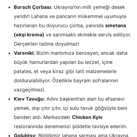
Borsch Çorbası:
Ukrayna’nın milli yemeği desek
yeridir! Lahana ve pancarın mükemmel uyumuyla
hazırlanan bu doyurucu çorba, yanında
smetana
(ekşi krema)
ve sarımsaklı ekmekle servis ediliyor.
Gerçekten tadına doyulmaz!
Vareniki:
Bizim mantımıza benzeyen, ancak daha
büyük hamurlardan yapılan bu lezzet, içine
patates, et veya kiraz gibi tatlı malzemelerle
doldurulabiliyor. Özellikle bayram sofralarının
vazgeçilmezi.
Kiev Tavuğu:
Adını başkentten alan bu efsanevi
yemek, dışı çıtır çıtır, içi sulu tavuk göğsüyle beni
benden aldı. Merkezdeki
Chicken Kyiv
restoranında denemenizi şiddetle tavsiye ederim.
Golubtsy:
Bildiğimiz lahana sarması ama Ukrayna