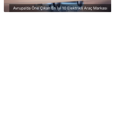
Avrupa’da Öne Çıkan En İyi 10 Elektrikli Araç Markası