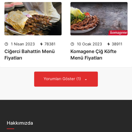
1 Nisan 2023
78381
10 Ocak 2023
38911
Ciğerci Bahattin Menü
Komagene Çiğ Köfte
Fiyatları
Menü Fiyatları
Yorumları Göster (1)
Hakkımızda