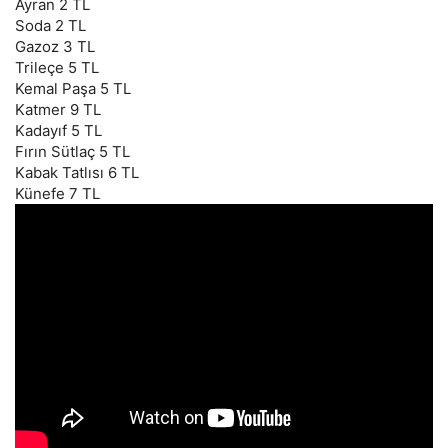
Ayran 2 TL
Soda 2 TL
Gazoz 3 TL
Trileçe 5 TL
Kemal Paşa 5 TL
Katmer 9 TL
Kadayıf 5 TL
Fırın Sütlaç 5 TL
Kabak Tatlısı 6 TL
Künefe 7 TL