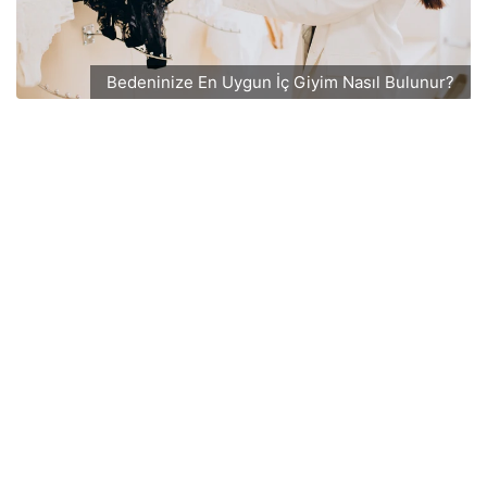
Bedeninize En Uygun İç Giyim Nasıl Bulunur?