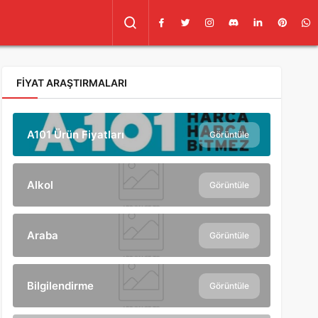
FIYAT ARAŞTIRMALARI
A101 Ürün Fiyatları
Görüntüle
Alkol
Görüntüle
Araba
Görüntüle
Bilgilendirme
Görüntüle