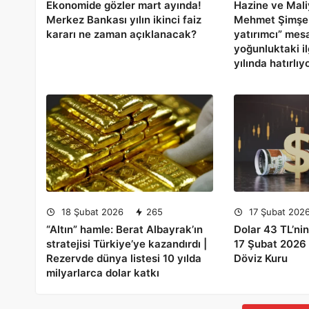
Ekonomide gözler mart ayında!
Hazine ve Mal
Merkez Bankası yılın ikinci faiz
Mehmet Şimşek
kararı ne zaman açıklanacak?
yatırımcı” mesa
yoğunluktaki i
yılında hatırlı
18 Şubat 2026
265
17 Şubat 202
“Altın” hamle: Berat Albayrak’ın
Dolar 43 TL’ni
stratejisi Türkiye’ye kazandırdı |
17 Şubat 2026
Rezervde dünya listesi 10 yılda
Döviz Kuru
milyarlarca dolar katkı