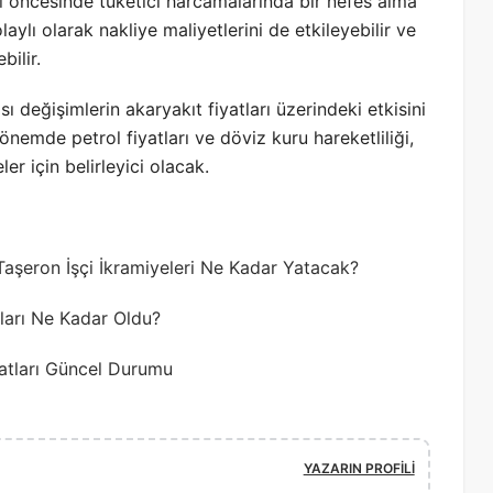
l
öncesinde tüketici harcamalarında bir nefes alma
laylı olarak nakliye maliyetlerini de etkileyebilir ve
bilir.
sı değişimlerin akaryakıt fiyatları üzerindeki etkisini
emde petrol fiyatları ve döviz kuru hareketliliği,
 için belirleyici olacak.
Taşeron İşçi İkramiyeleri Ne Kadar Yatacak?
ları Ne Kadar Oldu?
iyatları Güncel Durumu
YAZARIN PROFILI