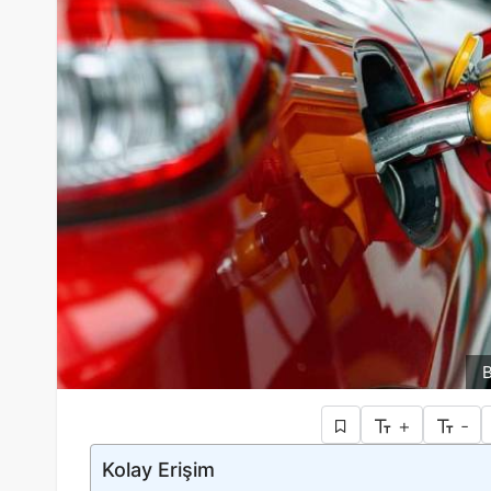
B
+
-
Kolay Erişim