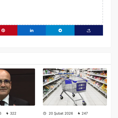
6
322
20 Şubat 2026
247