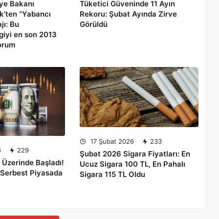
iye Bakanı
Tüketici Güveninde 11 Ayın
’ten “Yabancı
Rekoru: Şubat Ayında Zirve
jı: Bu
Görüldü
lgiyi en son 2013
yorum
17 Şubat 2026
233
6
229
Şubat 2026 Sigara Fiyatları: En
n Üzerinde Başladı!
Ucuz Sigara 100 TL, En Pahalı
 Serbest Piyasada
Sigara 115 TL Oldu