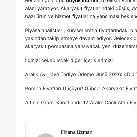
Benzine gelen bu
büyük indirim
, özellikle
yeni yı
alanı yaratıyor. Akaryakıt fiyatlarındaki düşüş, do
bazı ürün ve hizmet fiyatlarına yansıması beklene
Piyasa analistleri, küresel emtia fiyatlarındaki ola
yakından takip etmeye devam ediyor. Gelecek dön
akaryakıt pompasına yansıyacak yeni düzenlemeler
İlginizi çekebilecek diğer içeriklerimiz:
Aralık Ayı İlave Tediye Ödeme Günü 2026: 4D’li 
Pompa Fiyatları Düşüyor! Güncel Akaryakıt Fiyat
Altının Gramı Kanatlandı! 12 Aralık Canlı Altın F
Finans Uzmanı