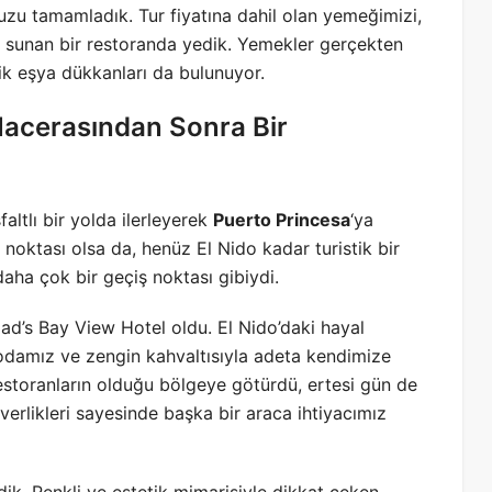
uzu tamamladık. Tur fiyatına dahil olan yemeğimizi,
 sunan bir restoranda yedik. Yemekler gerçekten
lik eşya dükkanları da bulunuyor.
 Macerasından Sonra Bir
altlı bir yolda ilerleyerek
Puerto Princesa
‘ya
 noktası olsa da, henüz El Nido kadar turistik bir
aha çok bir geçiş noktası gibiydi.
Dad’s Bay View Hotel oldu. El Nido’daki hayal
 odamız ve zengin kahvaltısıyla adeta kendimize
 restoranların olduğu bölgeye götürdü, ertesi gün de
rverlikleri sayesinde başka bir araca ihtiyacımız
rdik. Renkli ve estetik mimarisiyle dikkat çeken