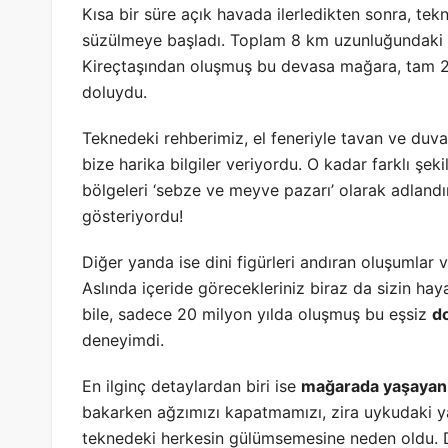
Kısa bir süre açık havada ilerledikten sonra, t
süzülmeye başladı. Toplam 8 km uzunluğundaki n
Kireçtaşından oluşmuş bu devasa mağara, tam 2
doluydu.
Teknedeki rehberimiz, el feneriyle tavan ve duva
bize harika bilgiler veriyordu. O kadar farklı şeki
bölgeleri ‘sebze ve meyve pazarı’ olarak adlandırı
gösteriyordu!
Diğer yanda ise dini figürleri andıran oluşumlar v
Aslında içeride görecekleriniz biraz da sizin h
bile, sadece 20 milyon yılda oluşmuş bu eşsiz
do
deneyimdi.
En ilginç detaylardan biri ise
mağarada yaşayan 
bakarken ağzımızı kapatmamızı, zira uykudaki yar
teknedeki herkesin gülümsemesine neden oldu. Dur