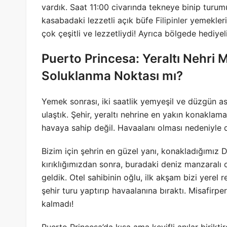
vardık. Saat 11:00 civarında tekneye binip turum
kasabadaki lezzetli açık büfe
Filipinler
yemekleri
çok çeşitli ve lezzetliydi! Ayrıca bölgede hediye
Puerto Princesa: Yeraltı Nehri
Soluklanma Noktası mı?
Yemek sonrası, iki saatlik yemyeşil ve düzgün asf
ulaştık. Şehir, yeraltı nehrine en yakın konaklama
havaya sahip değil. Havaalanı olması nedeniyle d
Bizim için şehrin en güzel yanı, konakladığımız 
kırıklığımızdan sonra, buradaki deniz manzaralı
geldik. Otel sahibinin oğlu, ilk akşam bizi yerel
şehir turu yaptırıp havaalanına bıraktı. Misafirpe
kalmadı!
Puerto Princesa’da kısa ama keyifli anılar birikti