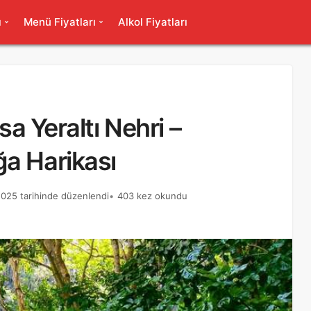
ı
Menü Fiyatları
Alkol Fiyatları
sa Yeraltı Nehri –
ğa Harikası
025 tarihinde düzenlendi
403 kez okundu