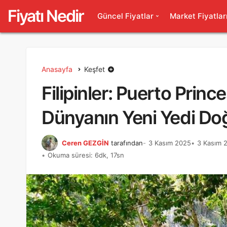
Fiyatı Nedir
Güncel Fiyatlar
Market Fiyatlar
Anasayfa
Keşfet
Filipinler: Puerto Prince
Dünyanın Yeni Yedi Do
Ceren GEZGİN
tarafından
3 Kasım 2025
3 Kasım 2
Okuma süresi: 6dk, 17sn