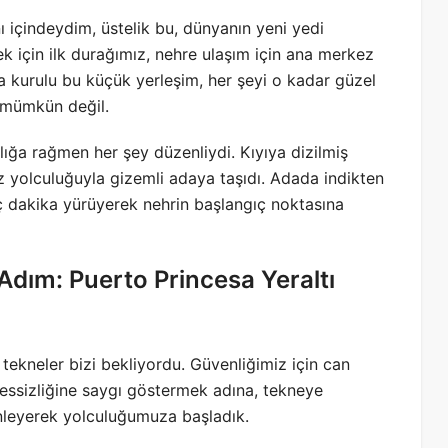
ı içindeydim, üstelik bu, dünyanın yeni yedi
ek için ilk durağımız, nehre ulaşım için ana merkez
 kurulu bu küçük yerleşim, her şeyi o kadar güzel
 mümkün değil.
alığa rağmen her şey düzenliydi. Kıyıya dizilmiş
niz yolculuğuyla gizemli adaya taşıdı. Adada indikten
ç dakika yürüyerek nehrin başlangıç noktasına
dım: Puerto Princesa Yeraltı
k tekneler bizi bekliyordu. Güvenliğimiz için can
 sessizliğine saygı göstermek adına, tekneye
inleyerek yolculuğumuza başladık.