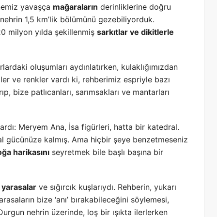
eknemiz yavaşça
mağaraların
derinliklerine doğru
ehrin 1,5 km’lik bölümünü gezebiliyorduk.
0 milyon yılda şekillenmiş
sarkıtlar ve dikitlerle
rlardaki oluşumları aydınlatırken, kulaklığımızdan
ller ve renkler vardı ki, rehberimiz espriyle bazı
p, bize patlıcanları, sarımsakları ve mantarları
ardı: Meryem Ana, İsa figürleri, hatta bir katedral.
ayal gücünüze kalmış. Ama hiçbir şeye benzetmeseniz
ğa harikasını
seyretmek bile başlı başına bir
yarasalar
ve sığırcık kuşlarıydı. Rehberin, yukarı
asaların bize ‘anı’ bırakabileceğini söylemesi,
gun nehrin üzerinde, loş bir ışıkta ilerlerken