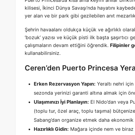
kilisesi, İkinci Dünya Savaşı’nda hayatını kaybed
yer alan ve bir park gibi gezilebilen anıt mezarl
Şehrin havaalanı oldukça küçük ve ağırlıklı olara
‘bozuk’ yazısı ve küçük pisti ilk başta şaşırtıcı g
çalışmaların devam ettiğini öğrendik.
Filipinler g
kullanabilirsiniz.
Ceren’den Puerto Princesa Yeral
Erken Rezervasyon Yapın:
Yeraltı nehri için
sezonda yerinizi garanti altına almak için ö
Ulaşımınızı İyi Planlayın:
El Nido’dan veya Pu
(toplu tur, özel araç, toplu taşıma) bütçeni
Sabang’dan organize etmek daha ekonomik ol
Hazırlıklı Gidin:
Mağara içinde nem ve biraz ser