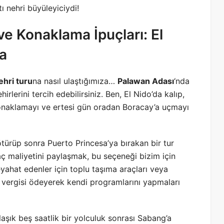
ı nehri büyüleyiciydi!
e Konaklama İpuçları: El
a
ehri turu
na nasıl ulaştığımıza…
Palawan Adası
‘nda
lerini tercih edebilirsiniz. Ben, El Nido’da kalıp,
konaklamayı ve ertesi gün oradan Boracay’a uçmayı
götürüp sonra Puerto Princesa’ya bırakan bir tur
aç maliyetini paylaşmak, bu seçeneği bizim için
yahat edenler için toplu taşıma araçları veya
 vergisi ödeyerek kendi programlarını yapmaları
aşık beş saatlik bir yolculuk sonrası Sabang’a