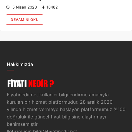
5 Nisan 2023
18482
DEVAMINI OKU
Hakkımızda
Fiyatinedir.net kullanıcı bilgilendirme amacıyla
kurulan bir hizmet platformudur. 28 aralık 2020
yılında hizmet vermeye başlayan platformumuz %100
doğruluk ile güncel fiyat bilgisine ulaştırmayı
benimsemiştir.
İletişim için
bilgi@fiyatinedir.net