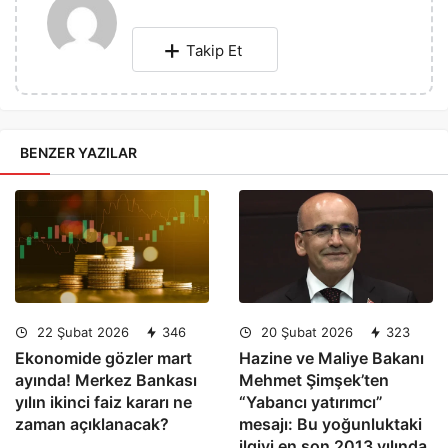
Takip Et
BENZER YAZILAR
22 Şubat 2026
346
20 Şubat 2026
323
Ekonomide gözler mart
Hazine ve Maliye Bakanı
ayında! Merkez Bankası
Mehmet Şimşek’ten
yılın ikinci faiz kararı ne
“Yabancı yatırımcı”
zaman açıklanacak?
mesajı: Bu yoğunluktaki
ilgiyi en son 2013 yılında