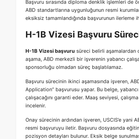
Başvuru sırasında diploma denklik işlemleri de ö
ABD standartlarına uygunluğunun resmi kurumlar 
eksiksiz tamamlandığında başvurunun ilerleme iht
H-1B Vizesi Başvuru Süreci
H-1B Vizesi başvuru
süreci belirli aşamalardan o
aşama, ABD merkezli bir işverenin yabancı çalışa
sponsorluğu olmadan süreç başlatılamaz.
Başvuru sürecinin ikinci aşamasında işveren, AB
Application” başvurusu yapar. Bu belge, yabancı ç
çalışacağını garanti eder. Maaş seviyesi, çalışm
incelenir.
Onay sürecinin ardından işveren, USCIS’e yani 
resmi başvuruyu iletir. Başvuru dosyasında eğitim
pozisyon detayları bulunur. Eksik belge sunulma