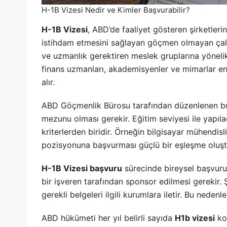
H-1B Vizesi Nedir ve Kimler Başvurabilir?
H-1B Vizesi
, ABD’de faaliyet gösteren şirketleri
istihdam etmesini sağlayan göçmen olmayan çalış
ve uzmanlık gerektiren meslek gruplarına yönelikti
finans uzmanları, akademisyenler ve mimarlar en
alır.
ABD Göçmenlik Bürosu tarafından düzenlenen bu s
mezunu olması gerekir. Eğitim seviyesi ile yapıl
kriterlerden biridir. Örneğin bilgisayar mühendis
pozisyonuna başvurması güçlü bir eşleşme oluşt
H-1B Vizesi başvuru
sürecinde bireysel başvur
bir işveren tarafından sponsor edilmesi gerekir. 
gerekli belgeleri ilgili kurumlara iletir. Bu nedenl
ABD hükümeti her yıl belirli sayıda
H1b vizesi
kot