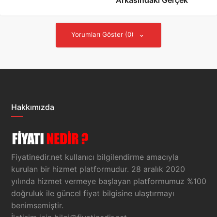
Arkasındaki Gerçek
Yorumları Göster (0)
Hakkımızda
Fiyatinedir.net kullanıcı bilgilendirme amacıyla
kurulan bir hizmet platformudur. 28 aralık 2020
yılında hizmet vermeye başlayan platformumuz %100
doğruluk ile güncel fiyat bilgisine ulaştırmayı
benimsemiştir.