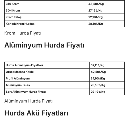
316 Krom
48,50
₺/Kg
304 Krom
27,16
₺/Kg
Krom Talaşı
22,18
₺/Kg
Karışık Krom Hurdası
28,19
₺/Kg
Krom Hurda Fiyatı
Alüminyum Hurda Fiyatı
Hurda Alüminyum Fiyatları
37,11
₺/Kg
Ofset Matbaa Kalıbı
42,50
₺/Kg
Profil Alüminyum
37,10
₺/Kg
Alüminyum Talaş
20,18
₺/Kg
Sert Alüminyum Hurda Fiyatı
29,19
₺/Kg
Alüminyum Hurda Fiyatı
Hurda Akü Fiyatları