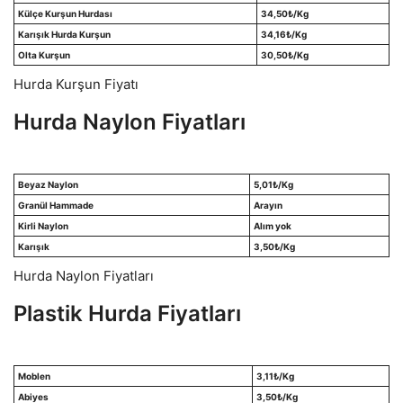
Külçe Kurşun Hurdası
34,50
₺/Kg
Karışık Hurda Kurşun
34,16
₺/Kg
Olta Kurşun
30,50
₺/Kg
Hurda Kurşun Fiyatı
Hurda Naylon Fiyatları
Beyaz Naylon
5,01
₺/Kg
Granül Hammade
Arayın
Kirli Naylon
Alım yok
Karışık
3,50
₺/Kg
Hurda Naylon Fiyatları
Plastik Hurda Fiyatları
Moblen
3,11
₺/Kg
Abiyes
3,50
₺/Kg