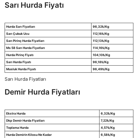
Sarı Hurda Fiyatı
Hurda Sarı Fiyatları
96,32
₺/Kg
Sarı Çubuk Ucu
112,16
₺/Kg
Sarı Pirinç Hurda Fiyatları
112,13
₺/Kg
Ms 58 Sarı Hurda Fiyatları
114,16
₺/Kg
Hurda Pirinç Fiyatı
104,10
₺/Kg
Sarı Hurda Fiyatı
96,18
₺/Kg
Musluk Hurda Fiyatı
96,49
₺/Kg
Sarı Hurda Fiyatları
Demir Hurda Fiyatları
Ekstra Hurda
6,32
₺/Kg
Dkp
Demir Hurda Fiyatları
7,22
₺/Kg
Toplama Hurda
4,57
₺/Kg
Hurda Demirin Kilosu Ne Kadar
6,58
₺/Kg