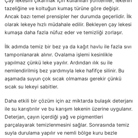
Çay lekesini çıkarmak için kullanılan yöntemler, lekenin
tazeliğine ve koltuğun kumaş türüne göre değişir.
Ancak bazı temel prensipler her durumda geçerlidir. İlk
olarak lekeye hızlı müdahale edilir. Bekleyen çay lekesi
kumaşa daha fazla nüfuz eder ve temizliği zorlaşır.
İlk adımda temiz bir bez ya da
kağıt havlu
ile fazla sıvı
tamponlanarak alınır. Ovalama işlemi kesinlikle
yapılmaz çünkü leke yayılır. Ardından ılık su ile
nemlendirilmiş bez yardımıyla leke hafifçe silinir. Bu
aşamada suyun çok sıcak olmaması gerekir çünkü
sıcak su lekeyi sabitler.
Daha etkili bir çözüm için az miktarda bulaşık deterjanı
ile su karıştırılır ve bu karışım lekenin üzerine uygulanır.
Deterjan, çayın içerdiği yağ ve pigmentleri
parçalayarak temizlenmesini sağlar. Sonrasında temiz
suyla durulama yapılır ve nemli bölge kuru bezle