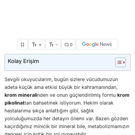
+
-
0
Kolay Erişim
Sevgili okuyucularım, bugün sizlere vücudumuzun
adeta küçük ama etkisi büyük bir kahramanından,
krom minerali
nden ve onun güçlendirilmiş formu
krom
pikolinat
tan bahsetmek istiyorum. Hekim olarak
hastalarıma sıkça anlattığım gibi, sağlık
yolculuğumuzda her detayın önemi var. Bazen gözden
kaçırdığımız minicik bir mineral bile, metabolizmamızın
dengesi için kritik bir rol oynayabilir.