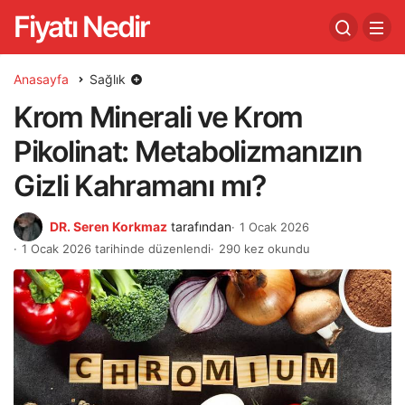
Fiyatı Nedir
Anasayfa
Sağlık
Krom Minerali ve Krom
Pikolinat: Metabolizmanızın
Gizli Kahramanı mı?
DR. Seren Korkmaz
tarafından
1 Ocak 2026
1 Ocak 2026 tarihinde düzenlendi
290 kez okundu