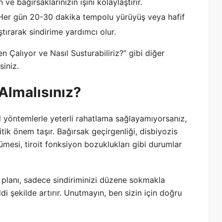
ve bağırsaklarınızın işini kolaylaştırır.
er gün 20-30 dakika tempolu yürüyüş veya hafif
ştırarak sindirime yardımcı olur.
en Çalıyor ve Nasıl Susturabiliriz?” gibi diğer
siniz.
lmalısınız?
l yöntemlerle yeterli rahatlama sağlayamıyorsanız,
itik önem taşır. Bağırsak geçirgenliği, disbiyozis
yümesi, tiroit fonksiyon bozuklukları gibi durumlar
m planı, sadece sindiriminizi düzene sokmakla
i şekilde artırır. Unutmayın, ben sizin için doğru