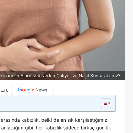
klarınızın Alarm Zili Neden Çalıyor ve Nasıl Susturabiliriz?
0
i arasında
kabızlık
, belki de en sık karşılaştığımız
 anlattığım gibi, her kabızlık sadece birkaç günlük