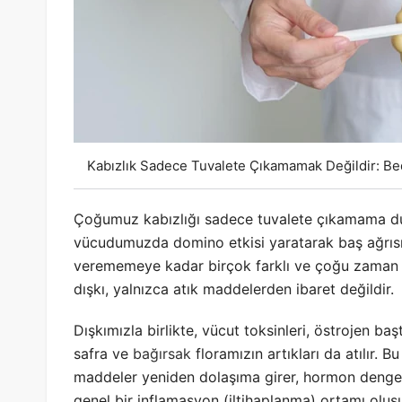
Kabızlık Sadece Tuvalete Çıkamamak Değildir: Be
Çoğumuz kabızlığı sadece tuvalete çıkamama duru
vücudumuzda domino etkisi yaratarak baş ağrısın
verememeye kadar birçok farklı ve çoğu zaman ş
dışkı, yalnızca atık maddelerden ibaret değildir.
Dışkımızla birlikte, vücut toksinleri, östrojen 
safra ve
bağırsak
floramızın artıkları da atılır. B
maddeler yeniden dolaşıma girer, hormon denges
genel bir inflamasyon (iltihaplanma) ortamı oluşur