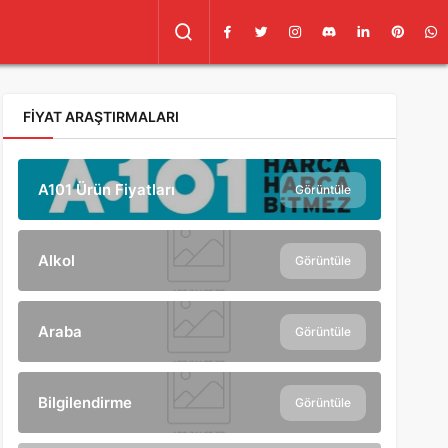
FIYAT ARAŞTIRMALARI
A101 Ürün Fiyatları
Görüntüle
Alkol
Görüntüle
Araba
Görüntüle
Bilgilendirme
Görüntüle