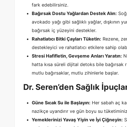
fark edebilirsiniz.
Bağırsak Dostu Yağlardan Destek Alın:
Soğu
avokado yağı gibi sağlıklı yağlar, dışkının
bağırsak iç yüzeyini destekler.
Rahatlatıcı Bitki Çayları Tüketin:
Rezene, zenc
destekleyici ve rahatlatıcı etkilere sahip olabi
Stresi Hafifletin, Gevşeme Anları Yaratın:
Ne
hatta kısa süreli dijital detoks bile bağırsak
mutlu bağırsaklar, mutlu zihinlerle başlar.
Dr. Seren’den Sağlık İpuçlar
Güne Sıcak Su ile Başlayın:
Her sabah aç karn
nazikçe uyandırır ve gün boyu su tüketiminizi
Yemeklerinizi Yavaş Yiyin ve İyi Çiğneyin:
S