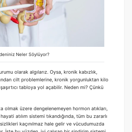
deniniz Neler Söylüyor?
mu olarak algılarız. Oysa, kronik kabızlık,
dan cilt problemlerine, kronik yorgunluktan kilo
aşırtıcı tabloya yol açabilir. Neden mi? Çünkü
başta olmak üzere dengelenemeyen hormon atıkları,
u hayati atılım sistemi tıkandığında, tüm bu zararlı
izlikleri kaçınılmaz hale gelir ve vücudumuzda
. İşte bu yüzden, iyi çalışan bir sindirim sistemi,