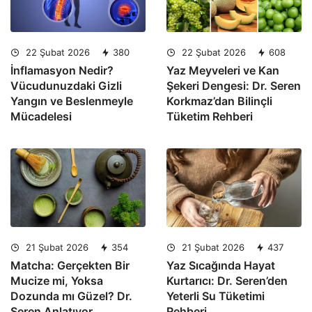
22 Şubat 2026
380
22 Şubat 2026
608
İnflamasyon Nedir?
Yaz Meyveleri ve Kan
Vücudunuzdaki Gizli
Şekeri Dengesi: Dr. Seren
Yangın ve Beslenmeyle
Korkmaz’dan Bilinçli
Mücadelesi
Tüketim Rehberi
21 Şubat 2026
354
21 Şubat 2026
437
Matcha: Gerçekten Bir
Yaz Sıcağında Hayat
Mucize mi, Yoksa
Kurtarıcı: Dr. Seren’den
Dozunda mı Güzel? Dr.
Yeterli Su Tüketimi
Seren Anlatıyor
Rehberi