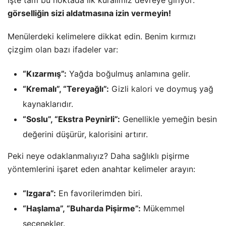
İşte tam bu noktada ilk kuralımız devreye giriyor:
görselliğin sizi aldatmasına izin vermeyin!
Menülerdeki kelimelere dikkat edin. Benim kırmızı
çizgim olan bazı ifadeler var:
“Kızarmış”:
Yağda boğulmuş anlamına gelir.
“Kremalı”, “Tereyağlı”:
Gizli
kalori
ve doymuş yağ
kaynaklarıdır.
“Soslu”, “Ekstra Peynirli”:
Genellikle yemeğin besin
değerini düşürür, kalorisini artırır.
Peki neye odaklanmalıyız? Daha sağlıklı pişirme
yöntemlerini işaret eden anahtar kelimeler arayın:
“Izgara”:
En favorilerimden biri.
“Haşlama”, “Buharda Pişirme”:
Mükemmel
seçenekler.