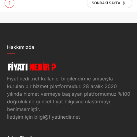
1
SONRAKI SAYFA
Hakkımızda
Fiyatinedir.net kullanıcı bilgilendirme amacıyla
kurulan bir hizmet platformudur. 28 aralık 2020
yılında hizmet vermeye başlayan platformumuz %100
doğruluk ile güncel fiyat bilgisine ulaştırmayı
benimsemiştir.
İletişim için
bilgi@fiyatinedir.net